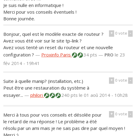
Je suis nulle en informatique !
Merci pour vos conseils éventuels !
Bonne journée.
+
0
vote
-
Bonjour, quel est le modèle exacte de routeur ?
Avez vous été voir sur le site tp-link ?
Avez vous tenté un reset du routeur et une nouvelle
configuration ?
—
Proxinfo Paris
34 pts —
PRO
le 23
fév 2014 - 19h41
+
0
vote
-
Suite à quelle manip? (installation, etc.)
Peut être une restauration du système à
essayer...
—
philori
240 pts
le 01 aoû 2014 - 10h28
+
0
vote
-
Merci à tous pour vos conseils et désolée pour
le retard de ma réponse ! Le problème a été
résolu par un ami mais je ne sais pas dire par quel moyen !
Merci :)