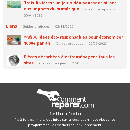
Trois-Rivières : un jeu-vidéo pour sensibiliser
aux impacts du numérique
—
Pourquoi réparer ?
—
30/01/2026
Liens
—
Guides pratiques
— 02/11/2023
🌱💰 70 idées éco-responsables pour économiser
1000€ par an
—
Guides pratiques
— 22/09/2023
Pièces détachées électroménager : tous les
sites
—
Guides pratiques
— 27/01/2023
Lettre d'info
1 à 2 fois par mois, des infos sur la réparation, l'obsolescence
programmée, les déchets et l'environnement.