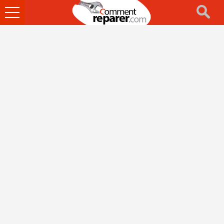
Ouvrir
le
menu