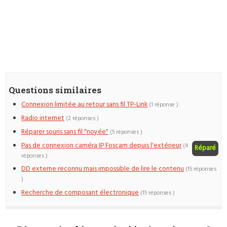
Questions similaires
Connexion limitée au retour sans fil TP-Link
(1 réponse )
Radio internet
(2 réponses )
Réparer souris sans fil "noyée"
(5 réponses )
Pas de connexion caméra IP Foscam depuis l'extérieur
(4
Réparé
réponses )
DD externe reconnu mais impossible de lire le contenu
(15 réponses
)
Recherche de composant électronique
(15 réponses )