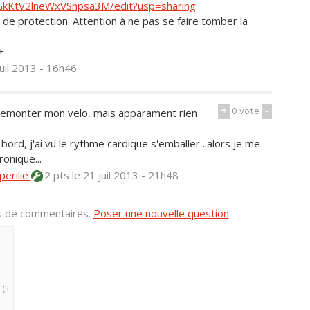
DGkKtV2lneWxVSnpsa3M/edit?usp=sharing
 de protection. Attention à ne pas se faire tomber la
+
juil 2013 - 16h46
+
0
vote
-
it à demonter mon velo, mais apparament rien
bord, j'ai vu le rythme cardique s'emballer ..alors je me
onique...
perilie
2 pts
le 21 juil 2013 - 21h48
us de commentaires.
Poser une nouvelle question
(3