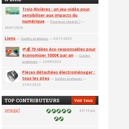
Trois-Rivières : un jeu-vidéo pour
sensibiliser aux impacts du
numérique
—
Pourquoi réparer ?
—
30/01/2026
Liens
—
Guides pratiques
— 02/11/2023
🌱💰 70 idées éco-responsables pour
économiser 1000€ par an
—
Guides
pratiques
— 22/09/2023
Pièces détachées électroménager :
tous les sites
—
Guides pratiques
—
27/01/2023
TOP CONTRIBUTEURS
Voir tous
omega7
43110 pts