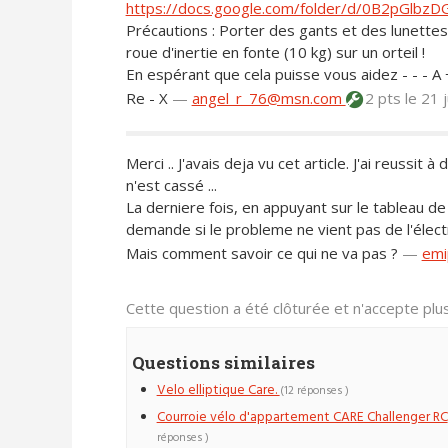
https://docs.google.com/folder/d/0B2pGlbz
Précautions : Porter des gants et des lunettes
roue d'inertie en fonte (10 kg) sur un orteil !
En espérant que cela puisse vous aidez - - - A 
Re - X
—
angel_r_76@msn.com
2 pts
le 21 
Merci .. J'avais deja vu cet article. J'ai reuss
n'est cassé ...
La derniere fois, en appuyant sur le tableau de 
demande si le probleme ne vient pas de l'électr
Mais comment savoir ce qui ne va pas ?
—
emi
Cette question a été clôturée et n'accepte pl
Questions similaires
Velo elliptique Care.
(12 réponses )
Courroie vélo d'appartement CARE Challenger RC
réponses )