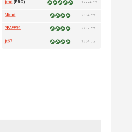
jchd
(PRO)
12224 pts
Micad
2884 pts
PFAFF59
2792 pts
jc67
1554 pts