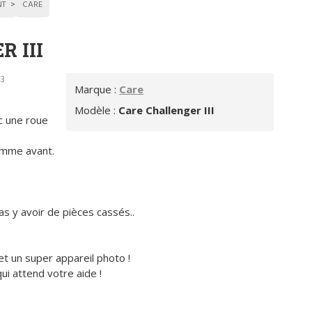
NT
CARE
 III
03
Marque :
Care
Modèle :
Care Challenger III
c une roue
omme avant.
as y avoir de pièces cassés..
.et un super appareil photo !
ui attend votre aide !