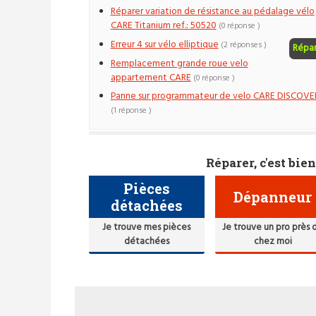
Réparer variation de résistance au pédalage vélo
CARE Titanium ref.: 50520
(0 réponse )
Erreur 4 sur vélo elliptique
(2 réponses )
Répa
Remplacement grande roue velo
appartement CARE
(0 réponse )
Panne sur programmateur de velo CARE DISCOVE
(1 réponse )
Réparer, c'est bien
Pièces
Dépanneur
détachées
Je trouve mes pièces
Je trouve un pro près 
détachées
chez moi