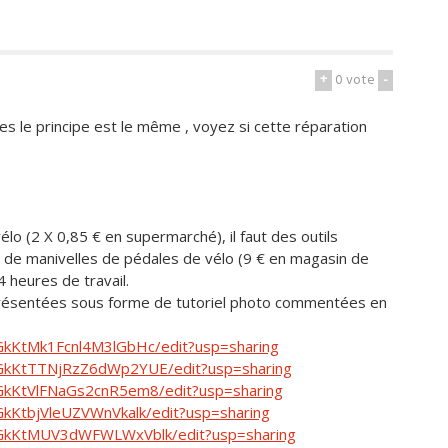
+
0
vote
-
es le principe est le même , voyez si cette réparation
vélo (2 X 0,85 € en supermarché), il faut des outils
 de manivelles de pédales de vélo (9 € en magasin de
 4 heures de travail.
 présentées sous forme de tutoriel photo commentées en
DGkKtMk1Fcnl4M3lGbHc/edit?usp=sharing
zDGkKtTTNjRzZ6dWp2YUE/edit?usp=sharing
DGkKtVlFNaGs2cnR5em8/edit?usp=sharing
GkKtbjVleUZVWnVkalk/edit?usp=sharing
zDGkKtMUV3dWFWLWxVblk/edit?usp=sharing