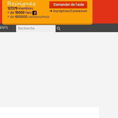
Demander de l'aide
127279
membres
➜ Inscription/Connexion
+ de
15000
fans
+ de
600000
visiteurs/mois
ENTS