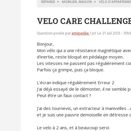
RÉPARER
MOBILIER, MAISON
VÉLO D'APPARTEME
VELO CARE CHALLENGER
Question posée par
emiperilie
1 pt
Le 21 Juil 2013 - 15h
Bonjour,
Mon vélo qui a une résistance magnétique ave
d'inertie, reste bloqué en pédalage moyen..
Les vitesses ne passent pas régulièrement c
Parfois ça grimpe, puis ça bloque.
L'écran indique régulièrement Erreur 2
J'ai déjà essayé de le démonter, il ne semble p
Peut être un faux contact ?
J'ai des tournevis, un extracteur à manivelles ..
et je suis une pauvre demoiselle en détresse q
Le velo à 2 ans, et à beaucoup servi.