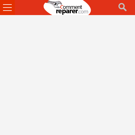
Ouvrir
le
menu