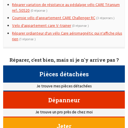
Réparer variation de résistance au pédalage vélo CARE Titanium
ref.: 50520
(0 réponse )
Courroie vélo d'appartement CARE Challenger RC
(3 réponses )
Velo d'appartement care V-trainer
(0 réponse )
Réparer ordianteur d'un vélo Care aéromagnétic qui n'affiche plus
rien
(1 réponse )
Réparer, c'est bien, mais si je n'y arrive pas ?
Pièces détachées
Je trouve mes pièces détachées
Dépanneur
Je trouve un pro près de chez moi
Jeter