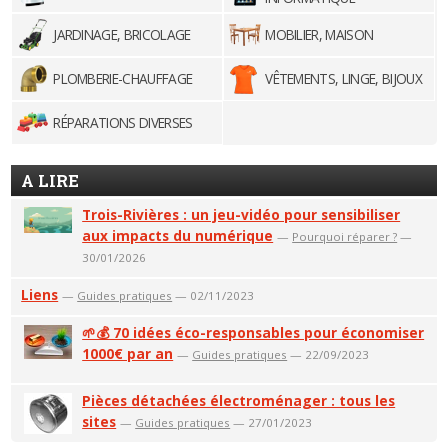
JARDINAGE, BRICOLAGE
MOBILIER, MAISON
PLOMBERIE-CHAUFFAGE
VÊTEMENTS, LINGE, BIJOUX
RÉPARATIONS DIVERSES
A LIRE
Trois-Rivières : un jeu-vidéo pour sensibiliser
aux impacts du numérique
—
Pourquoi réparer ?
—
30/01/2026
Liens
—
Guides pratiques
— 02/11/2023
🌱💰 70 idées éco-responsables pour économiser
1000€ par an
—
Guides pratiques
— 22/09/2023
Pièces détachées électroménager : tous les
sites
—
Guides pratiques
— 27/01/2023