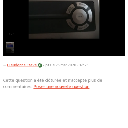
1
/
1
—
Dieudonne Steve
2 pts
le 25 mar 2020 - 17h25
Cette question a été clôturée et n'accepte plus de
commentaires.
Poser une nouvelle question