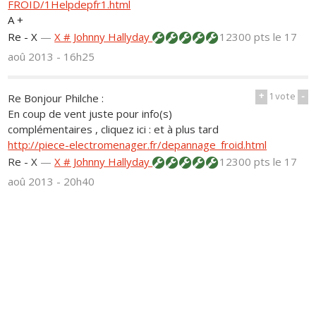
FROID/1Helpdepfr1.html
A +
Re - X
—
X # Johnny Hallyday
12300 pts
le 17
aoû 2013 - 16h25
+
1
vote
-
Re Bonjour Philche :
En coup de vent juste pour info(s)
complémentaires , cliquez ici : et à plus tard
http://piece-electromenager.fr/depannage_froid.html
Re - X
—
X # Johnny Hallyday
12300 pts
le 17
aoû 2013 - 20h40