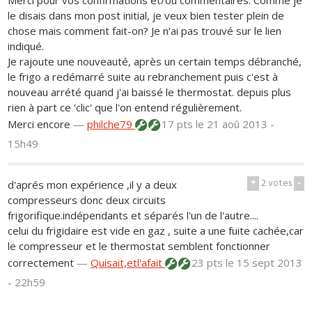
Merci pour vos confirmations et/ou commentaires. Comme je
le disais dans mon post initial, je veux bien tester plein de
chose mais comment fait-on? Je n'ai pas trouvé sur le lien
indiqué.
Je rajoute une nouveauté, après un certain temps débranché,
le frigo a redémarré suite au rebranchement puis c'est à
nouveau arrété quand j'ai baissé le thermostat. depuis plus
rien à part ce 'clic' que l'on entend régulièrement.
Merci encore
—
philche79
17 pts
le 21 aoû 2013 -
15h49
+
2
votes
-
d'aprés mon expérience ,il y a deux
compresseurs donc deux circuits
frigorifique.indépendants et séparés l'un de l'autre....
celui du frigidaire est vide en gaz , suite a une fuite cachée,car
le compresseur et le thermostat semblent fonctionner
correctement
—
Quisait,etl'afait
23 pts
le 15 sept 2013
- 22h59