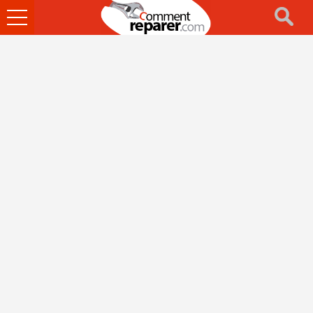
Ouvrir
le
menu