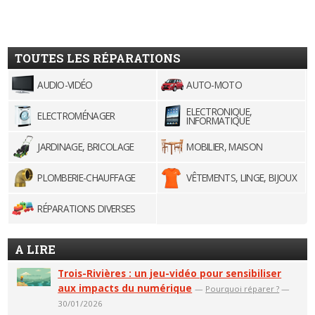
TOUTES LES RÉPARATIONS
AUDIO-VIDÉO
AUTO-MOTO
ELECTRONIQUE,
ELECTROMÉNAGER
INFORMATIQUE
JARDINAGE, BRICOLAGE
MOBILIER, MAISON
PLOMBERIE-CHAUFFAGE
VÊTEMENTS, LINGE, BIJOUX
RÉPARATIONS DIVERSES
A LIRE
Trois-Rivières : un jeu-vidéo pour sensibiliser
aux impacts du numérique
—
Pourquoi réparer ?
—
30/01/2026