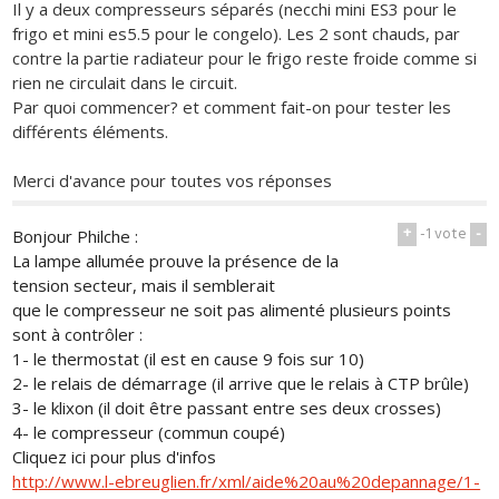
Il y a deux compresseurs séparés (necchi mini ES3 pour le
frigo et mini es5.5 pour le congelo). Les 2 sont chauds, par
contre la partie radiateur pour le frigo reste froide comme si
rien ne circulait dans le circuit.
Par quoi commencer? et comment fait-on pour tester les
différents éléments.
Merci d'avance pour toutes vos réponses
+
-1
vote
-
Bonjour Philche :
La lampe allumée prouve la présence de la
tension secteur, mais il semblerait
que le compresseur ne soit pas alimenté plusieurs points
sont à contrôler :
1- le thermostat (il est en cause 9 fois sur 10)
2- le relais de démarrage (il arrive que le relais à CTP brûle)
3- le klixon (il doit être passant entre ses deux crosses)
4- le compresseur (commun coupé)
Cliquez ici pour plus d'infos
http://www.l-ebreuglien.fr/xml/aide%20au%20depannage/1-