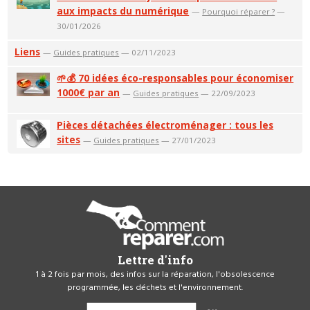
aux impacts du numérique
—
Pourquoi réparer ?
—
30/01/2026
Liens
—
Guides pratiques
— 02/11/2023
🌱💰 70 idées éco-responsables pour économiser
1000€ par an
—
Guides pratiques
— 22/09/2023
Pièces détachées électroménager : tous les
sites
—
Guides pratiques
— 27/01/2023
Lettre d'info
1 à 2 fois par mois, des infos sur la réparation, l'obsolescence
programmée, les déchets et l'environnement.