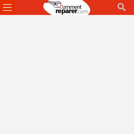
Ouvrir
le
menu