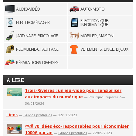
AUDIO-VIDÉO
AUTO-MOTO
ELECTRONIQUE,
ELECTROMÉNAGER
INFORMATIQUE
JARDINAGE, BRICOLAGE
MOBILIER, MAISON
PLOMBERIE-CHAUFFAGE
VÊTEMENTS, LINGE, BIJOUX
RÉPARATIONS DIVERSES
A LIRE
Trois-Rivières : un jeu-vidéo pour sensibiliser
aux impacts du numérique
—
Pourquoi réparer ?
—
30/01/2026
Liens
—
Guides pratiques
— 02/11/2023
🌱💰 70 idées éco-responsables pour économiser
1000€ par an
—
Guides pratiques
— 22/09/2023