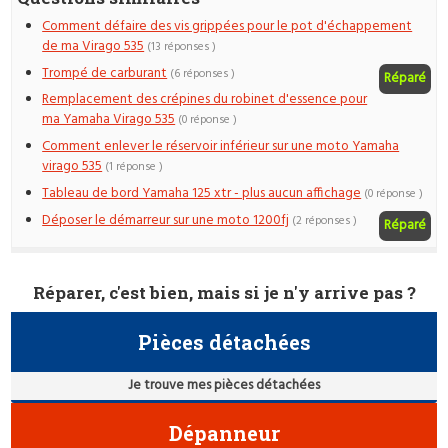
Comment défaire des vis grippées pour le pot d'échappement
de ma Virago 535
(13 réponses )
Trompé de carburant
(6 réponses )
Réparé
Remplacement des crépines du robinet d'essence pour
ma Yamaha Virago 535
(0 réponse )
Comment enlever le réservoir inférieur sur une moto Yamaha
virago 535
(1 réponse )
Tableau de bord Yamaha 125 xtr - plus aucun affichage
(0 réponse )
Déposer le démarreur sur une moto 1200fj
(2 réponses )
Réparé
Réparer, c'est bien, mais si je n'y arrive pas ?
Pièces détachées
Je trouve mes pièces détachées
Dépanneur