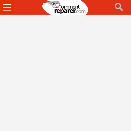
Ouvrir
le
menu