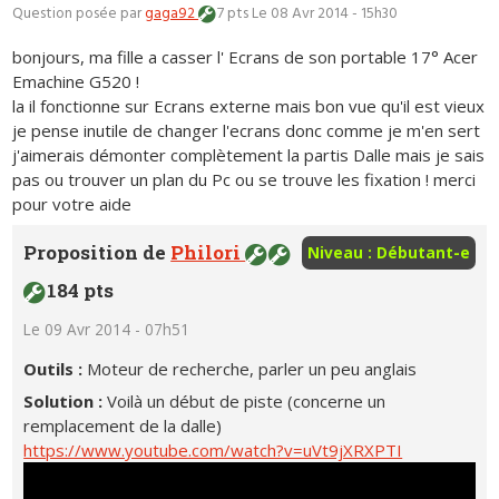
Question posée par
gaga92
7 pts
Le 08 Avr 2014 - 15h30
bonjours, ma fille a casser l' Ecrans de son portable 17° Acer
Emachine G520 !
la il fonctionne sur Ecrans externe mais bon vue qu'il est vieux
je pense inutile de changer l'ecrans donc comme je m'en sert
j'aimerais démonter complètement la partis Dalle mais je sais
pas ou trouver un plan du Pc ou se trouve les fixation ! merci
pour votre aide
Proposition de
Philori
Niveau : Débutant-e
184 pts
Le 09 Avr 2014 - 07h51
Outils :
Moteur de recherche, parler un peu anglais
Solution :
Voilà un début de piste (concerne un
remplacement de la dalle)
https://www.youtube.com/watch?v=uVt9jXRXPTI