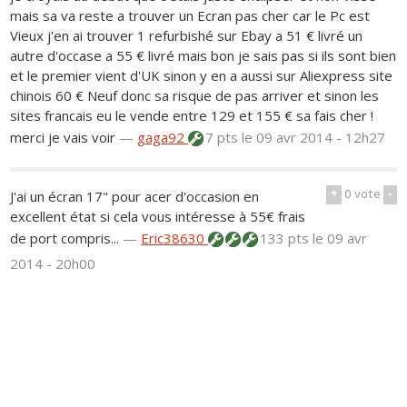
mais sa va reste a trouver un Ecran pas cher car le Pc est
Vieux j'en ai trouver 1 refurbishé sur Ebay a 51 € livré un
autre d'occase a 55 € livré mais bon je sais pas si ils sont bien
et le premier vient d'UK sinon y en a aussi sur Aliexpress site
chinois 60 € Neuf donc sa risque de pas arriver et sinon les
sites francais eu le vende entre 129 et 155 € sa fais cher !
merci je vais voir
—
gaga92
7 pts
le 09 avr 2014 - 12h27
+
0
vote
-
J'ai un écran 17" pour acer d'occasion en
excellent état si cela vous intéresse à 55€ frais
de port compris...
—
Eric38630
133 pts
le 09 avr
2014 - 20h00