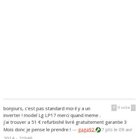
+
0
vote
-
bonjours, c'est pas standard moi il y a un
inverter ! model Lg LP17 merci quand meme .
j'ai trouver a 51 € refurbishé livré gratuitement garantie 3
Mois donc je pense le prendre !
—
gaga92
7 pts
le 09 avr
2014 - 21h46