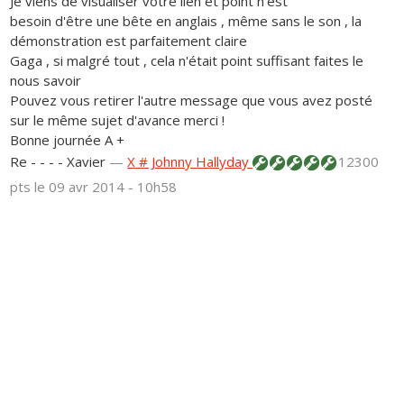
Je viens de visualiser votre lien et point n'est
besoin d'être une bête en anglais , même sans le son , la
démonstration est parfaitement claire
Gaga , si malgré tout , cela n'était point suffisant faites le
nous savoir
Pouvez vous retirer l'autre message que vous avez posté
sur le même sujet d'avance merci !
Bonne journée A +
Re - - - - Xavier
—
X # Johnny Hallyday
12300
pts
le 09 avr 2014 - 10h58