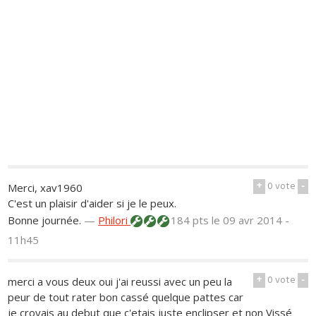
+
0
vote
-
Merci, xav1960
C'est un plaisir d'aider si je le peux.
Bonne journée.
—
Philori
184 pts
le 09 avr 2014 -
11h45
+
0
vote
-
merci a vous deux oui j'ai reussi avec un peu la
peur de tout rater bon cassé quelque pattes car
je croyais au debut que c'etais juste enclipser et non Vissé