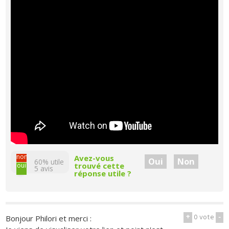
non
Avez-vous
Oui
Non
60% utile
trouvé cette
oui
5
avis
réponse utile ?
+
0
vote
-
Bonjour Philori et merci :