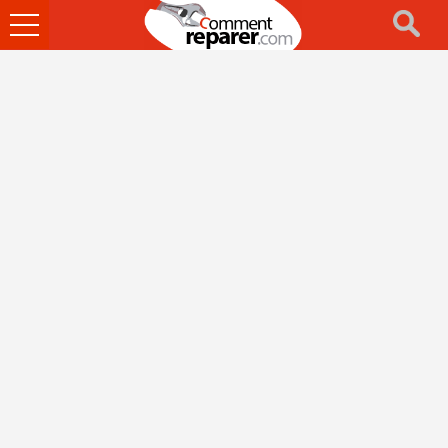
Ouvrir
le
menu