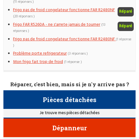
(11 réponses )
Frigo pas de froid congelateur fonctionne FAR R2480NF
Réparé
(20 réponses )
Frigo FAR R5260A - ne s'arrete jamais de tourner
(13
Réparé
réponses )
Frigo pas de froid congelateur fonctionne FAR R2480NF
(1 réponse
)
Problème porte refrigerateur
(3 réponses )
Mon frigo fait trop de froid
(1 réponse )
Réparer, c'est bien, mais si je n'y arrive pas ?
Pièces détachées
Je trouve mes pièces détachées
Dépanneur