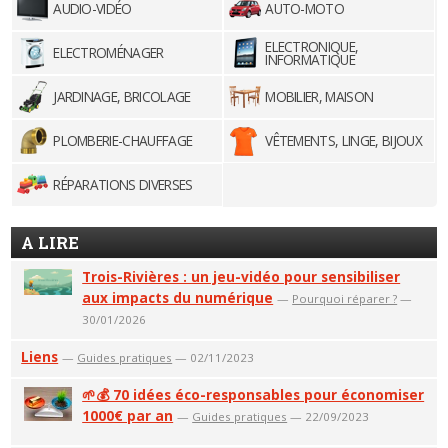
AUDIO-VIDÉO
AUTO-MOTO
ELECTRONIQUE,
ELECTROMÉNAGER
INFORMATIQUE
JARDINAGE, BRICOLAGE
MOBILIER, MAISON
PLOMBERIE-CHAUFFAGE
VÊTEMENTS, LINGE, BIJOUX
RÉPARATIONS DIVERSES
A LIRE
Trois-Rivières : un jeu-vidéo pour sensibiliser
aux impacts du numérique
—
Pourquoi réparer ?
—
30/01/2026
Liens
—
Guides pratiques
— 02/11/2023
🌱💰 70 idées éco-responsables pour économiser
1000€ par an
—
Guides pratiques
— 22/09/2023