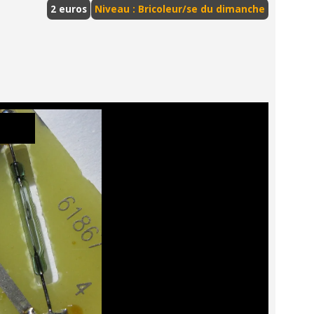
2 euros
Niveau : Bricoleur/se du dimanche