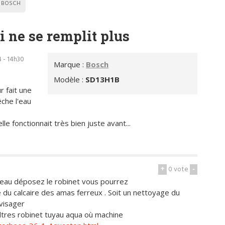
BOSCH
i ne se remplit plus
 - 14h30
Marque :
Bosch
Modèle :
SD13H1B
 fait une
êche l'eau
le fonctionnait très bien juste avant...
+
0
vote
-
éseau déposez le robinet vous pourrez
 du calcaire des amas ferreux . Soit un nettoyage du
visager
ltres robinet tuyau aqua où machine