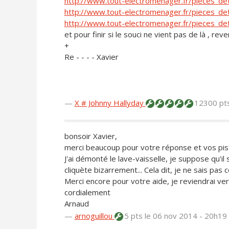
http://www.tout-electromenager.fr/pieces_d
http://www.tout-electromenager.fr/pieces_de
http://www.tout-electromenager.fr/pieces_d
et pour finir si le souci ne vient pas de là , re
+
Re - - - - Xavier
—
X # Johnny Hallyday
12300 pt
bonsoir Xavier,
merci beaucoup pour votre réponse et vos pist
J'ai démonté le lave-vaisselle, je suppose qu'il s
cliquète bizarrement... Cela dit, je ne sais pas
Merci encore pour votre aide, je reviendrai ver
cordialement
Arnaud
—
arnoguillou
5 pts
le 06 nov 2014 - 20h19