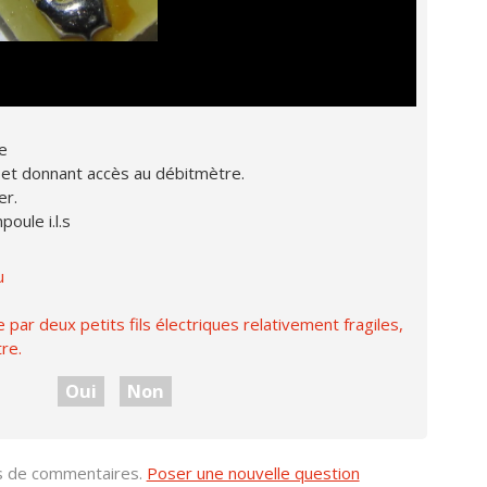
e
lapet donnant accès au débitmètre.
er.
poule i.l.s
u
 par deux petits fils électriques relativement fragiles,
re.
Oui
Non
us de commentaires.
Poser une nouvelle question