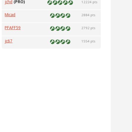
jchd
(PRO)
12224 pts
Micad
2884 pts
PFAFF59
2792 pts
jc67
1554 pts