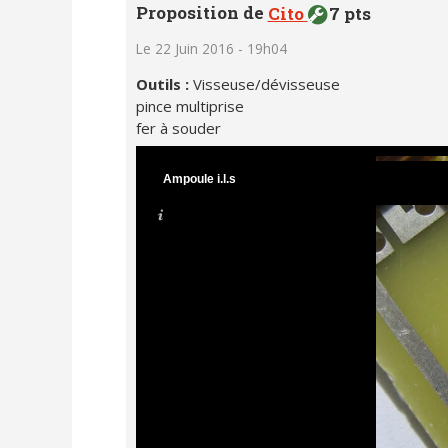
Proposition de
Cito
7 pts
Le 22 Juin 2016 - 19h04
Outils :
Visseuse/dévisseuse
pince multiprise
fer à souder
Ampoule i.l.s