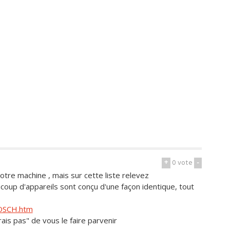
+
0
vote
-
votre machine , mais sur cette liste relevez
aucoup d'appareils sont conçu d'une façon identique, tout
BOSCH.htm
rais pas" de vous le faire parvenir