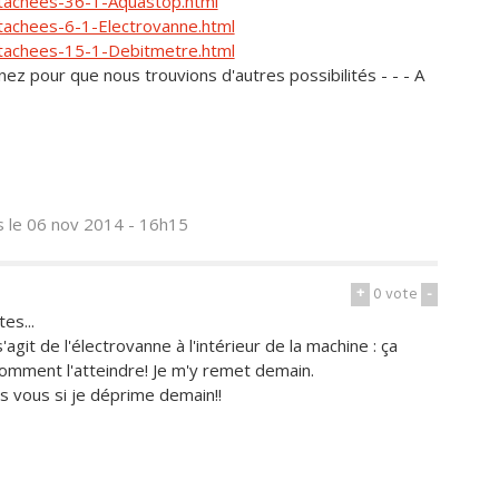
etachees-36-1-Aquastop.html
tachees-6-1-Electrovanne.html
etachees-15-1-Debitmetre.html
venez pour que nous trouvions d'autres possibilités - - - A
s
le 06 nov 2014 - 16h15
+
0
vote
-
es...
'agit de l'électrovanne à l'intérieur de la machine : ça
 comment l'atteindre! Je m'y remet demain.
s vous si je déprime demain!!