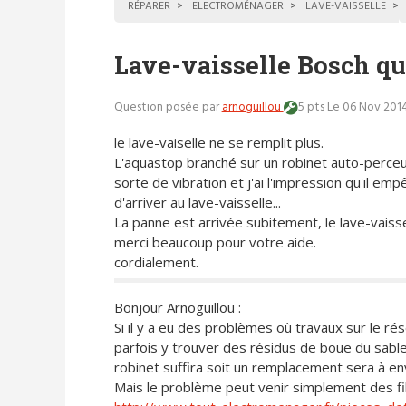
RÉPARER
ELECTROMÉNAGER
LAVE-VAISSELLE
Lave-vaisselle Bosch qu
Question posée par
arnoguillou
5 pts
Le 06 Nov 2014
le lave-vaiselle ne se remplit plus.
L'aquastop branché sur un robinet auto-perceur
sorte de vibration et j'ai l'impression qu'il emp
d'arriver au lave-vaisselle...
La panne est arrivée subitement, le lave-vaissel
merci beaucoup pour votre aide.
cordialement.
Bonjour Arnoguillou :
Si il y a eu des problèmes où travaux sur le r
parfois y trouver des résidus de boue du sable
robinet suffira soit un remplacement sera à en
Mais le problème peut venir simplement des fi