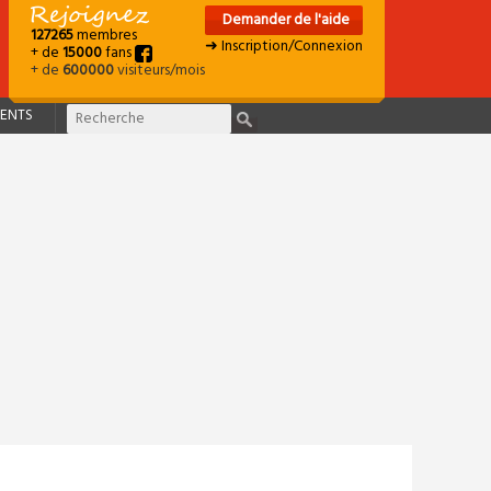
Demander de l'aide
127265
membres
➜ Inscription/Connexion
+ de
15000
fans
+ de
600000
visiteurs/mois
ENTS