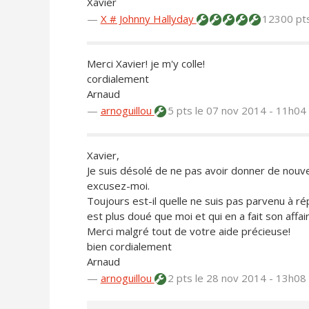
Xavier
—
X # Johnny Hallyday
12300 pt
Merci Xavier! je m'y colle!
cordialement
Arnaud
—
arnoguillou
5 pts
le 07 nov 2014 - 11h04
Xavier,
Je suis désolé de ne pas avoir donner de nouve
excusez-moi.
Toujours est-il quelle ne suis pas parvenu à répa
est plus doué que moi et qui en a fait son affair
Merci malgré tout de votre aide précieuse!
bien cordialement
Arnaud
—
arnoguillou
2 pts
le 28 nov 2014 - 13h08