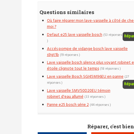
Questions similaires
Où faire réparer mon lave-vaisselle à côté de che
moi ?
Defaut e25 lave vaisselle bosch
(53 réponses
Répa
)
Accés pompe de vidange bosch lave vaisselle
s9gt1b
(19 réponses )
Lave vaisselle bosch silence plus voyant robinet e
étoile clignote tout le temps
(18 réponses )
Lave vaisselle Bosch SGI45M96EU en panne
(27
réponses )
Répa
Lave vaisselle SMV50D20EU témoin
robinet d'eau allumé
(33 réponses )
Panne e25 bosch série 2
(44 réponses )
Réparer, c'est bien