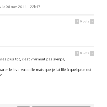
s
le 06 nov 2014 - 22h47
+
0
vote
-
+
0
vote
-
lles plus tôt, c'est vraiment pas sympa,
rer le lave-vaisselle mais que je l'ai filé à quelqu'un qui
e.