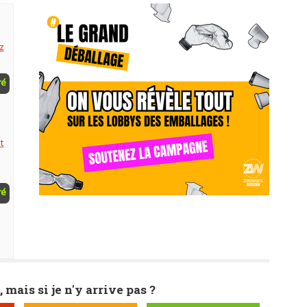
z
ré
t
ré
, mais si je n'y arrive pas ?