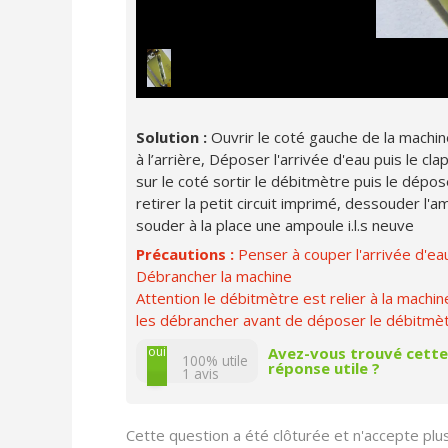
Solution :
Ouvrir le coté gauche de la machin
à l’arrière, Déposer l'arrivée d'eau puis le c
sur le coté sortir le débitmètre puis le dépos
retirer la petit circuit imprimé, dessouder l'am
souder à la place une ampoule i.l.s neuve
Précautions :
Penser à couper l'arrivée d'ea
Débrancher la machine
Attention le débitmètre est relier à la machine
les débrancher avant de déposer le débitmèt
non
oui
Avez-vous trouvé cette
100% utile
réponse utile ?
1
avis
Cette question a été clôturée et n'accepte pl