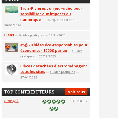
Trois-Rivières : un jeu-vidéo pour
sensibiliser aux impacts du
numérique
—
Pourquoi réparer ?
—
30/01/2026
Liens
—
Guides pratiques
— 02/11/2023
🌱💰 70 idées éco-responsables pour
économiser 1000€ par an
—
Guides
pratiques
— 22/09/2023
Pièces détachées électroménager :
tous les sites
—
Guides pratiques
—
27/01/2023
TOP CONTRIBUTEURS
Voir tous
omega7
43110 pts