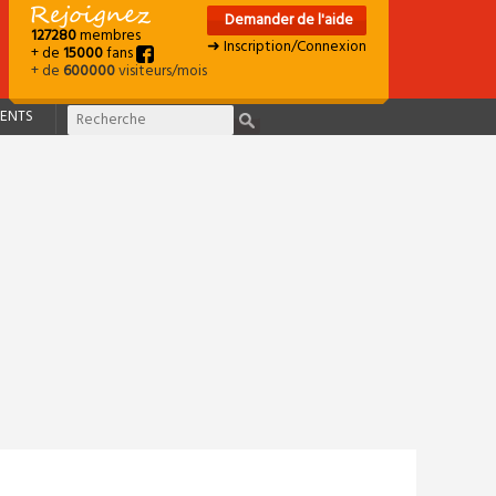
Demander de l'aide
127280
membres
➜ Inscription/Connexion
+ de
15000
fans
+ de
600000
visiteurs/mois
ENTS