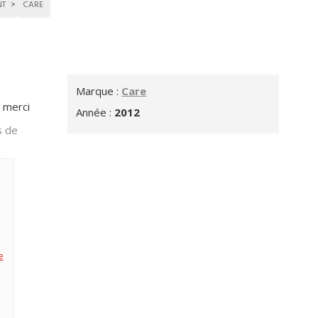
NT
CARE
Marque :
Care
 merci
Année :
2012
s de
e