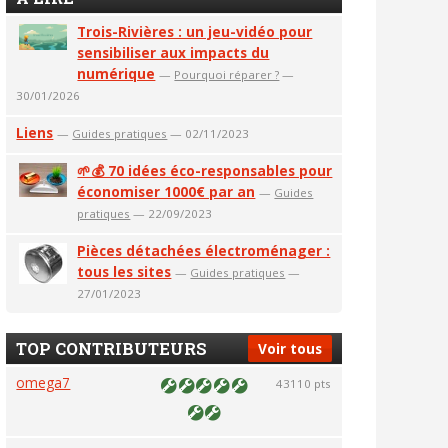
Trois-Rivières : un jeu-vidéo pour
sensibiliser aux impacts du
numérique
—
Pourquoi réparer ?
—
30/01/2026
Liens
—
Guides pratiques
— 02/11/2023
🌱💰 70 idées éco-responsables pour
économiser 1000€ par an
—
Guides
pratiques
— 22/09/2023
Pièces détachées électroménager :
tous les sites
—
Guides pratiques
—
27/01/2023
TOP CONTRIBUTEURS
Voir tous
omega7
43110 pts