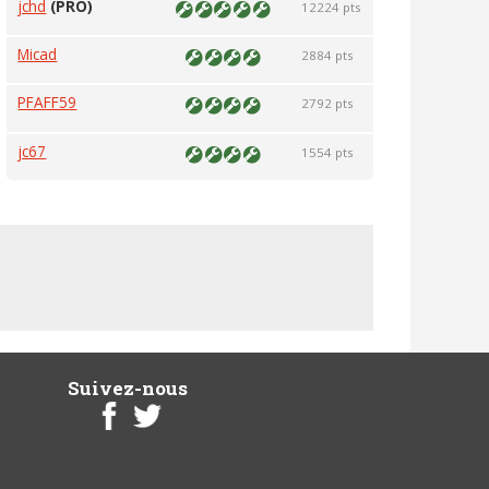
jchd
(PRO)
12224 pts
Micad
2884 pts
PFAFF59
2792 pts
jc67
1554 pts
Suivez-nous