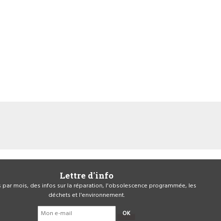
Lettre d'info
is par mois, des infos sur la réparation, l'obsolescence programmée, les
déchets et l'environnement.
OK