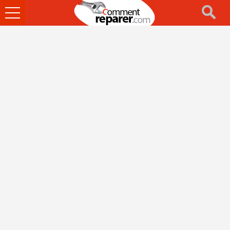
Ouvrir
le
menu