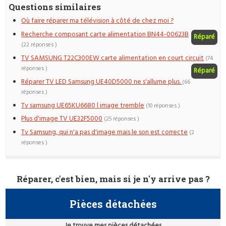
Questions similaires
Où faire réparer ma télévision à côté de chez moi ?
Recherche composant carte alimentation BN44-00623B
Réparé
(22 réponses )
TV SAMSUNG T22C300EW carte alimentation en court circuit
(74
réponses )
Réparé
Réparer TV LED Samsung UE40D5000 ne s'allume plus.
(66
réponses )
Tv samsung UE65KU6680 l image tremble
(10 réponses )
Plus d'image TV UE32F5000
(25 réponses )
Tv Samsung, qui n'a pas d'image mais le son est correcte
(2
réponses )
Réparer, c'est bien, mais si je n'y arrive pas ?
Pièces détachées
Je trouve mes pièces détachées