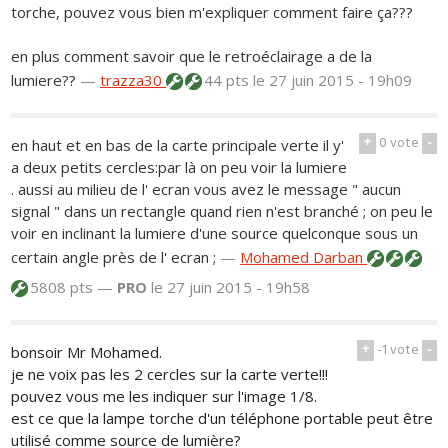
torche, pouvez vous bien m'expliquer comment faire ça???
en plus comment savoir que le retroéclairage a de la
lumiere??
—
trazza30
44 pts
le 27 juin 2015 - 19h09
+
0
vote
-
en haut et en bas de la carte principale verte il y'
a deux petits cercles:par là on peu voir la lumiere
. aussi au milieu de l' ecran vous avez le message " aucun
signal " dans un rectangle quand rien n'est branché ; on peu le
voir en inclinant la lumiere d'une source quelconque sous un
certain angle près de l' ecran ;
—
Mohamed Darban
5808 pts —
PRO
le 27 juin 2015 - 19h58
+
-1
vote
-
bonsoir Mr Mohamed.
je ne voix pas les 2 cercles sur la carte verte!!!
pouvez vous me les indiquer sur l'image 1/8.
est ce que la lampe torche d'un téléphone portable peut être
utilisé comme source de lumière?