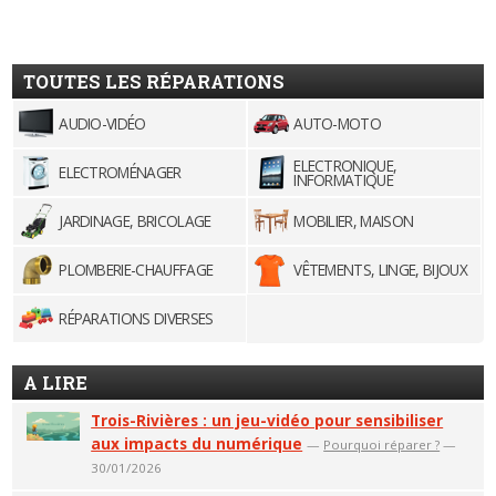
TOUTES LES RÉPARATIONS
AUDIO-VIDÉO
AUTO-MOTO
ELECTRONIQUE,
ELECTROMÉNAGER
INFORMATIQUE
JARDINAGE, BRICOLAGE
MOBILIER, MAISON
PLOMBERIE-CHAUFFAGE
VÊTEMENTS, LINGE, BIJOUX
RÉPARATIONS DIVERSES
A LIRE
Trois-Rivières : un jeu-vidéo pour sensibiliser
aux impacts du numérique
—
Pourquoi réparer ?
—
30/01/2026