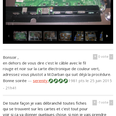
1
/
8
+
0
vote
-
Bonsoir ,
en dehors de vous dire c'est le câble avec le fil
rouge et noir sur la carte électronique de couleur vert,
adressez vous plustot a M.Darban qui suit déjà la procédure.
Bonne soirée
—
serenity
1981 pts
le 25 juin 2015
- 21h41
+
-1
vote
-
De toute façon je vais débranché toutes fiches
qui se trouvent sur les cartes et c'est tout pour
voir si ça va donner quelques chose. si non je vais prendre