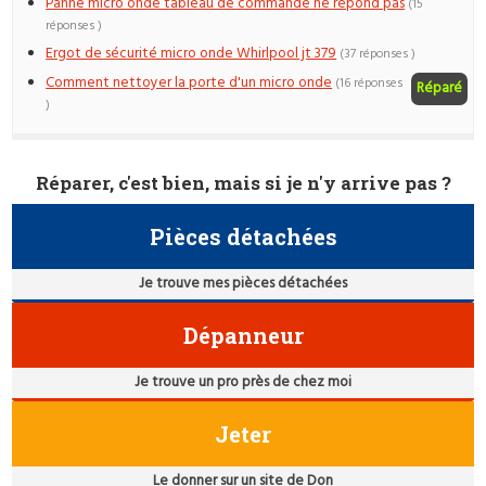
Panne micro onde tableau de commande ne répond pas
(15
réponses )
Ergot de sécurité micro onde Whirlpool jt 379
(37 réponses )
Comment nettoyer la porte d'un micro onde
(16 réponses
Réparé
)
Réparer, c'est bien, mais si je n'y arrive pas ?
Pièces détachées
Je trouve mes pièces détachées
Dépanneur
Je trouve un pro près de chez moi
Jeter
Le donner sur un site de Don