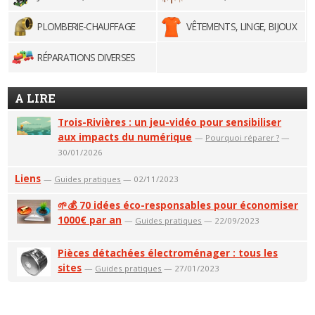
PLOMBERIE-CHAUFFAGE
VÊTEMENTS, LINGE, BIJOUX
RÉPARATIONS DIVERSES
A LIRE
Trois-Rivières : un jeu-vidéo pour sensibiliser
aux impacts du numérique
—
Pourquoi réparer ?
—
30/01/2026
Liens
—
Guides pratiques
— 02/11/2023
🌱💰 70 idées éco-responsables pour économiser
1000€ par an
—
Guides pratiques
— 22/09/2023
Pièces détachées électroménager : tous les
sites
—
Guides pratiques
— 27/01/2023