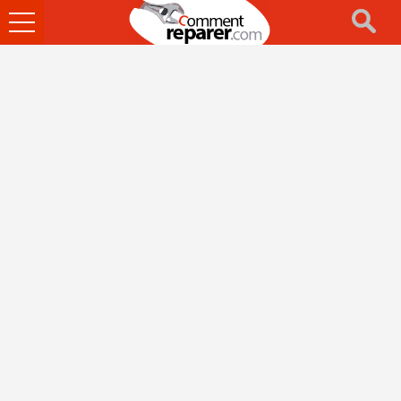
Ouvrir
le
menu