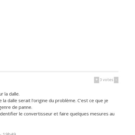
+
3
votes
-
 la dalle.
 la dalle serait l'origine du problème. C'est ce que je
genre de panne.
 identifier le convertisseur et faire quelques mesures au
 - 19h49