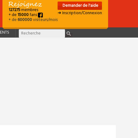
Demander de l'aide
127275
membres
➜ Inscription/Connexion
+ de
15000
fans
+ de
600000
visiteurs/mois
ENTS