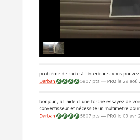
problème de carte à l' interieur si vous pouvez 
Darban
5807 pts —
PRO
le 29 aoû
bonjour , à l' aide d' une torche essayez de voir
convertisseur et nécessite un multimetre po
Darban
5807 pts —
PRO
le 03 avr