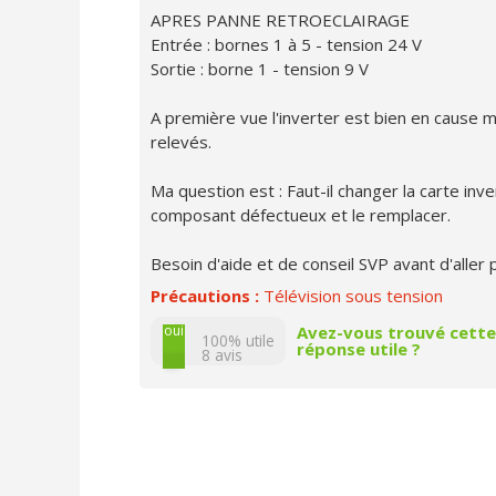
APRES PANNE RETROECLAIRAGE
Entrée : bornes 1 à 5 - tension 24 V
Sortie : borne 1 - tension 9 V
A première vue l'inverter est bien en cause m
relevés.
Ma question est : Faut-il changer la carte inv
composant défectueux et le remplacer.
Besoin d'aide et de conseil SVP avant d'aller pl
Précautions :
Télévision sous tension
non
oui
Avez-vous trouvé cette
100% utile
réponse utile ?
8
avis