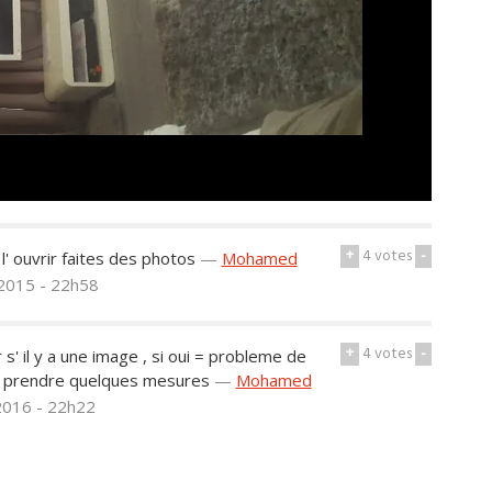
+
4
votes
-
l' ouvrir faites des photos
—
Mohamed
 2015 - 22h58
+
4
votes
-
 s' il y a une image , si oui = probleme de
ur prendre quelques mesures
—
Mohamed
 2016 - 22h22