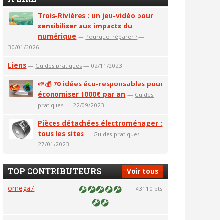
Trois-Rivières : un jeu-vidéo pour
sensibiliser aux impacts du
numérique
—
Pourquoi réparer ?
—
30/01/2026
Liens
—
Guides pratiques
— 02/11/2023
🌱💰 70 idées éco-responsables pour
économiser 1000€ par an
—
Guides
pratiques
— 22/09/2023
Pièces détachées électroménager :
tous les sites
—
Guides pratiques
—
27/01/2023
TOP CONTRIBUTEURS
Voir tous
omega7
43110 pts