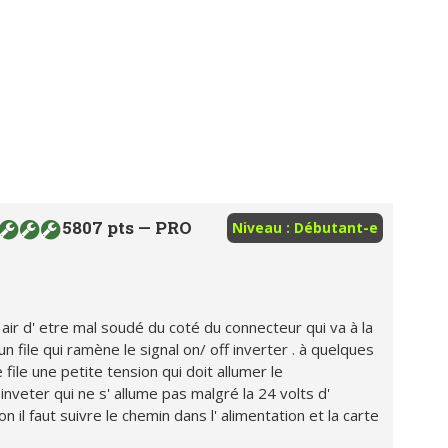
5807 pts —
PRO
Niveau : Débutant-e
 air d' etre mal soudé du coté du connecteur qui va à la
 un file qui ramène le signal on/ off inverter . à quelques
ile une petite tension qui doit allumer le
 inveter qui ne s' allume pas malgré la 24 volts d'
 il faut suivre le chemin dans l' alimentation et la carte