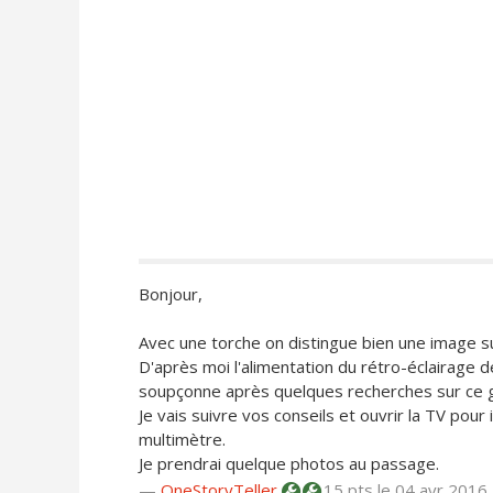
Bonjour,
Avec une torche on distingue bien une image sur
D'après moi l'alimentation du rétro-éclairage de
soupçonne après quelques recherches sur ce 
Je vais suivre vos conseils et ouvrir la TV pour
multimètre.
Je prendrai quelque photos au passage.
—
OneStoryTeller
15 pts
le 04 avr 2016