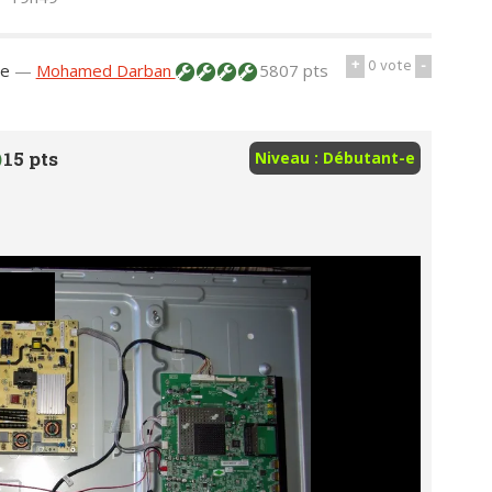
+
0
vote
-
ge
—
Mohamed Darban
5807 pts
15 pts
Niveau : Débutant-e