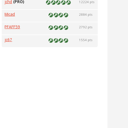
jchd
(PRO)
12224 pts
Micad
2884 pts
PFAFF59
2792 pts
jc67
1554 pts