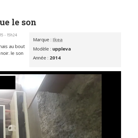
ue le son
15 - 15h24
Marque :
Ikea
mais au bout
Modèle :
uppleva
noir. le son
Année :
2014