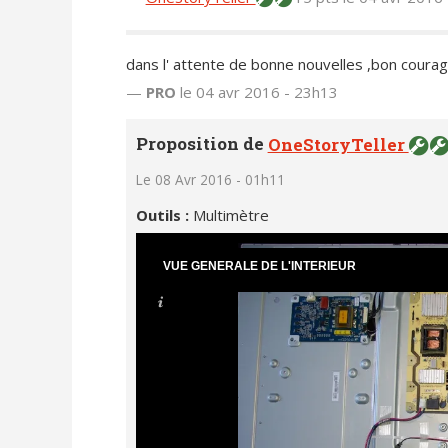
dans l' attente de bonne nouvelles ,bon coura
—
PRO
le 04 avr 2016 - 23h13
Proposition de
OneStoryTeller
Le 08 Avr 2016 - 01h11
Outils :
Multimètre
VUE GENERALE DE L'INTERIEUR