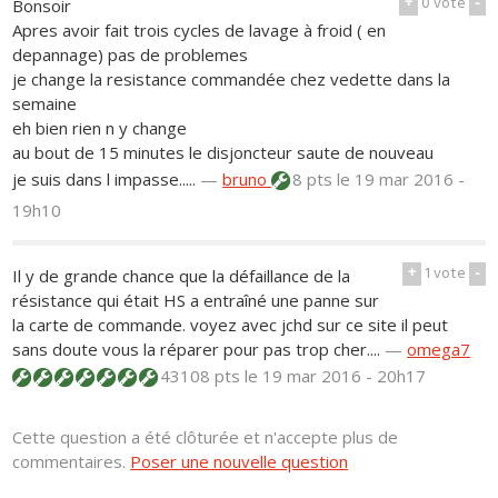
+
0
vote
-
Bonsoir
Apres avoir fait trois cycles de lavage à froid ( en
depannage) pas de problemes
je change la resistance commandée chez vedette dans la
semaine
eh bien rien n y change
au bout de 15 minutes le disjoncteur saute de nouveau
je suis dans l impasse.....
—
bruno
8 pts
le 19 mar 2016 -
19h10
+
1
vote
-
Il y de grande chance que la défaillance de la
résistance qui était HS a entraîné une panne sur
la carte de commande. voyez avec jchd sur ce site il peut
sans doute vous la réparer pour pas trop cher....
—
omega7
43108 pts
le 19 mar 2016 - 20h17
Cette question a été clôturée et n'accepte plus de
commentaires.
Poser une nouvelle question