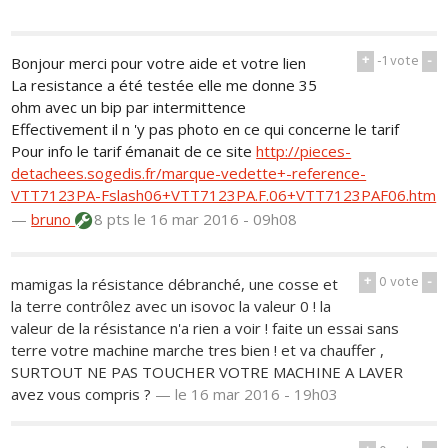
+
-1
vote
-
Bonjour merci pour votre aide et votre lien
La resistance a été testée elle me donne 35
ohm avec un bip par intermittence
Effectivement il n 'y pas photo en ce qui concerne le tarif
Pour info le tarif émanait de ce site
http://pieces-
detachees.sogedis.fr/marque-vedette+-reference-
VTT7123PA-Fslash06+VTT7123PA.F.06+VTT7123PAF06.htm
—
bruno
8 pts
le 16 mar 2016 - 09h08
+
0
vote
-
mamigas la résistance débranché, une cosse et
la terre contrôlez avec un isovoc la valeur 0 ! la
valeur de la résistance n'a rien a voir ! faite un essai sans
terre votre machine marche tres bien ! et va chauffer ,
SURTOUT NE PAS TOUCHER VOTRE MACHINE A LAVER
avez vous compris ?
—
le 16 mar 2016 - 19h03