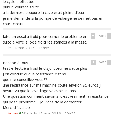
le cycle s effectue
puis le courant saute
a la derniere coupure la cuve était pleine d'eau
je me demande si la pompe de vidange ne se met pas en
court circuit
+
-1
vote
-
faire un essai a froid pour cerner le probleme en
suite a 40°c, si ok a froid résistances a la masse
—
le 14 mar 2016 - 13h55
+
0
vote
-
Bonsoir à tous
test effectué à froid le disjoncteur ne saute plus
j en conclue que la resistance est hs
que me conseillez vous??
une resistance sur ma machine coute environ 85 euros j'
hesite vu que le lave-linge va avoir 10 ans
Une question comment savoir si c est vraiment la resistance
qui pose probleme ... je viens de la demonter ....
Merci d 'avance
—
bruno
8 pts
le 15 mar 2016 - 20h25