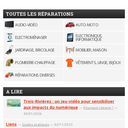
TOUTES LES RÉPARATIONS
AUDIO-VIDÉO
AUTO-MOTO
ELECTRONIQUE,
ELECTROMÉNAGER
INFORMATIQUE
JARDINAGE, BRICOLAGE
MOBILIER, MAISON
PLOMBERIE-CHAUFFAGE
VÊTEMENTS, LINGE, BIJOUX
RÉPARATIONS DIVERSES
A LIRE
Trois-Rivières : un jeu-vidéo pour sensibiliser
aux impacts du numérique
—
Pourquoi réparer ?
—
30/01/2026
Liens
—
Guides pratiques
— 02/11/2023