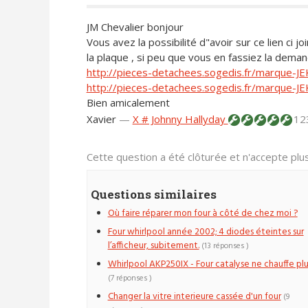
JM Chevalier bonjour
Vous avez la possibilité d"avoir sur ce lien ci j
la plaque , si peu que vous en fassiez la dema
http://pieces-detachees.sogedis.fr/marque-
http://pieces-detachees.sogedis.fr/marque
Bien amicalement
Xavier
—
X # Johnny Hallyday
12
Cette question a été clôturée et n'accepte pl
Questions similaires
Où faire réparer mon four à côté de chez moi ?
Four whirlpool année 2002; 4 diodes éteintes sur
l’afficheur, subitement.
(13 réponses )
Whirlpool AKP250IX - Four catalyse ne chauffe plu
(7 réponses )
Changer la vitre interieure cassée d'un four
(9