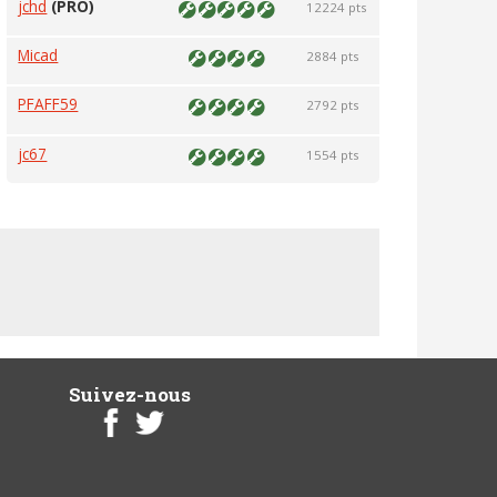
jchd
(PRO)
12224 pts
Micad
2884 pts
PFAFF59
2792 pts
jc67
1554 pts
Suivez-nous