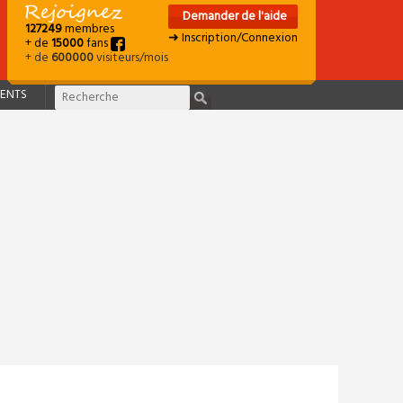
Demander de l'aide
127249
membres
➜ Inscription/Connexion
+ de
15000
fans
+ de
600000
visiteurs/mois
ENTS