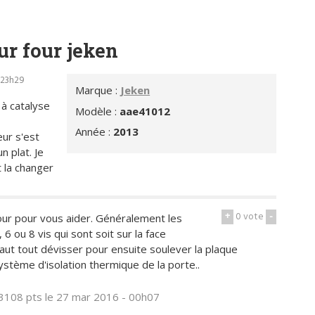
ur four jeken
 23h29
Marque :
Jeken
 à catalyse
Modèle :
aae41012
Année :
2013
ieur s'est
n plat. Je
 la changer
+
0
vote
-
our pour vous aider. Généralement les
 6 ou 8 vis qui sont soit sur la face
Il faut tout dévisser pour ensuite soulever la plaque
ystème d'isolation thermique de la porte..
3108 pts
le 27 mar 2016 - 00h07