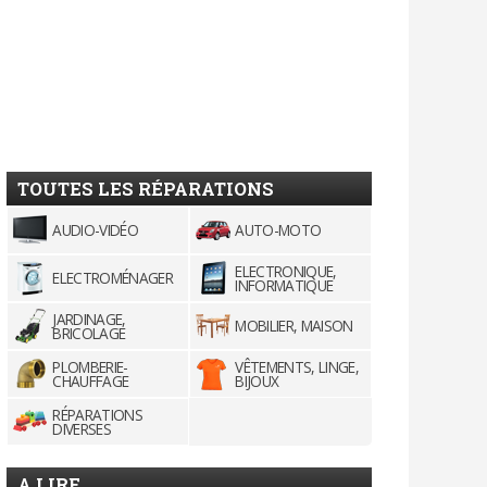
TOUTES LES RÉPARATIONS
AUDIO-VIDÉO
AUTO-MOTO
ELECTRONIQUE,
ELECTROMÉNAGER
INFORMATIQUE
JARDINAGE,
MOBILIER, MAISON
BRICOLAGE
PLOMBERIE-
VÊTEMENTS, LINGE,
CHAUFFAGE
BIJOUX
RÉPARATIONS
DIVERSES
A LIRE