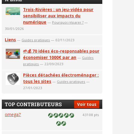
Trois-Rivières : un jeu-vidéo pour
sensibiliser aux impacts du
numérique
—
Pourquoi réparer ?
—
30/01/2026
Liens
—
Guides pratiques
— 02/11/2023
🌱💰 70 idées éco-responsables pour
économiser 1000€ par an
—
Guides
pratiques
— 22/09/2023
Pièces détachées électroménager :
tous les sites
—
Guides pratiques
—
27/01/2023
TOP CONTRIBUTEURS
Voir tous
omega7
43108 pts