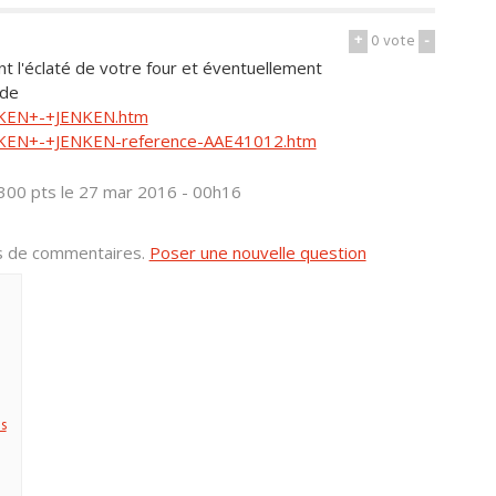
+
0
vote
-
oint l'éclaté de votre four et éventuellement
nde
JEKEN+-+JENKEN.htm
-JEKEN+-+JENKEN-reference-AAE41012.htm
300 pts
le 27 mar 2016 - 00h16
us de commentaires.
Poser une nouvelle question
s