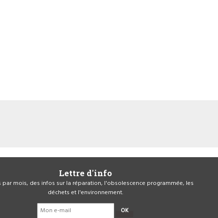
Lettre d'info
is par mois, des infos sur la réparation, l'obsolescence programmée, les
déchets et l'environnement.
OK