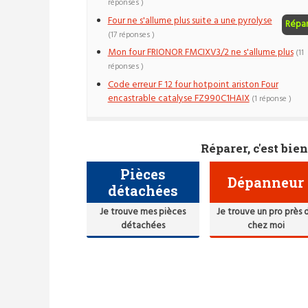
réponses )
Four ne s'allume plus suite a une pyrolyse
Répa
(17 réponses )
Mon four FRIONOR FMCIXV3/2 ne s'allume plus
(11
réponses )
Code erreur F 12 four hotpoint ariston Four
encastrable catalyse FZ990C1HAIX
(1 réponse )
Réparer, c'est bien
Pièces
Dépanneur
détachées
Je trouve mes pièces
Je trouve un pro près 
détachées
chez moi