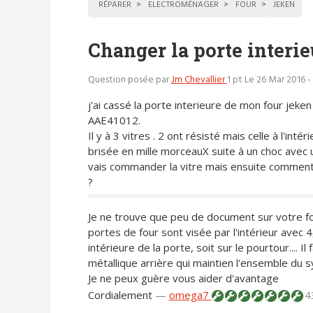
RÉPARER
ELECTROMÉNAGER
FOUR
JEKEN
Changer la porte interie
Question posée par
Jm Chevallier
1 pt
Le 26 Mar 2016 -
j'ai cassé la porte interieure de mon four jeken
AAE41012.
Il y à 3 vitres . 2 ont résisté mais celle à l'intér
brisée en mille morceauX suite à un choc avec u
vais commander la vitre mais ensuite comment
?
Je ne trouve que peu de document sur votre f
portes de four sont visée par l'intérieur avec 4,
intérieure de la porte, soit sur le pourtour.... 
métallique arrière qui maintien l'ensemble du s
Je ne peux guère vous aider d'avantage
Cordialement
—
omega7
4