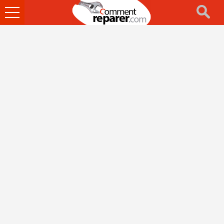
Ouvrir
le
menu