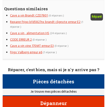
Questions similaires
Cave a vin Brandt CZD7801
(6 réponses )
Réparé
Reparer Frigo bfd5827nx brandt clignote erreur E2
(1
réponse )
Cave a vin , alimentation HS
(24 réponses )
CODE ERREUR 2
(0 réponse )
Cave a vin vine 170MT erreur E3
(0 réponse )
Frigo Valberg erreur e6
(1 réponse )
Réparer, c'est bien, mais si je n'y arrive pas ?
Pièces détachées
Je trouve mes pièces détachées
Dépanneur