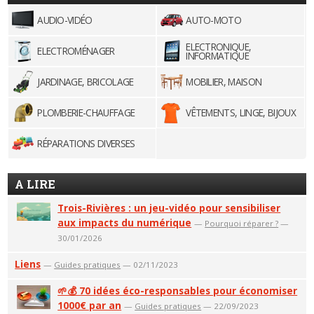
AUDIO-VIDÉO
AUTO-MOTO
ELECTRONIQUE,
ELECTROMÉNAGER
INFORMATIQUE
JARDINAGE, BRICOLAGE
MOBILIER, MAISON
PLOMBERIE-CHAUFFAGE
VÊTEMENTS, LINGE, BIJOUX
RÉPARATIONS DIVERSES
A LIRE
Trois-Rivières : un jeu-vidéo pour sensibiliser
aux impacts du numérique
—
Pourquoi réparer ?
—
30/01/2026
Liens
—
Guides pratiques
— 02/11/2023
🌱💰 70 idées éco-responsables pour économiser
1000€ par an
—
Guides pratiques
— 22/09/2023