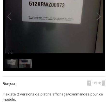
1
/
2
+
1
vote
-
Bonjour,
Il existe 2 versions de platine affichage/commandes pour ce
modèle.