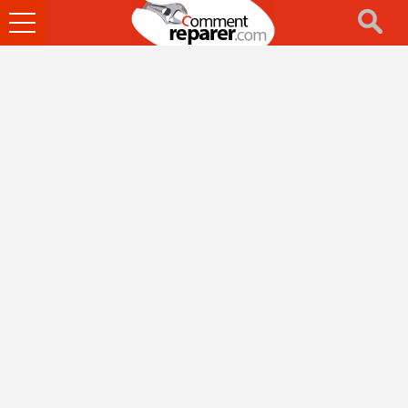
Ouvrir
le
menu