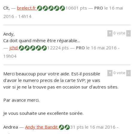
Clt,
—
brelect.fr
10601 pts —
PRO
le 16 mai
2016 - 14h14
+
0
vote
-
Andy,
Ca doit quand même être réparable...
—
jchd
12224 pts —
PRO
le 16 mai 2016 -
19h04
+
0
vote
-
Merci beaucoup pour votre aide. Est-il possible
d'avoir le numero precis de la carte SVP; je vais
voir si je ne la trouve pas en occasion sur d'autres sites.
Par avance merci.
Je vous souhaite une excellente soirée.
Andrea
—
Andy the Bandit
31 pts
le 16 mai 2016 -