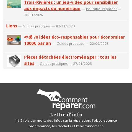
Trois-Rivières : un jeu-vidéo pour sensibiliser
aux impacts du numérique
—
Pourquoi réparer ?
—
30/01/2026
Liens
—
Guides pratiques
— 02/11/2023
🌱💰 70 idées éco-responsables pour économiser
1000€ par an
—
Guides pratiques
— 22/09/2023
Pièces détachées électroménager : tous les
sites
—
Guides pratiques
— 27/01/2023
Lettre d'info
1 à 2 fois par mois, des infos sur la réparation, l'obsolescence
programmée, les déchets et l'environnement.