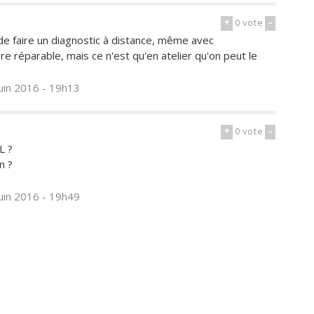
+
0
vote
-
e faire un diagnostic à distance, même avec
re réparable, mais ce n'est qu'en atelier qu'on peut le
juin 2016 - 19h13
+
0
vote
-
L ?
n ?
juin 2016 - 19h49