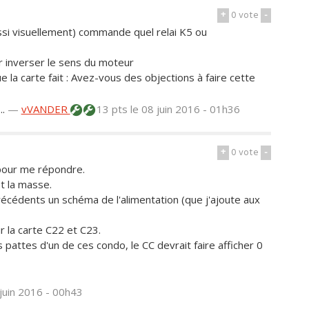
+
0
vote
-
aussi visuellement) commande quel relai K5 ou
r inverser le sens du moteur
 la carte fait : Avez-vous des objections à faire cette
..
—
vVANDER
13 pts
le 08 juin 2016 - 01h36
+
0
vote
-
pour me répondre.
t la masse.
 précédents un schéma de l'alimentation (que j'ajoute aux
 la carte C22 et C23.
pattes d'un de ces condo, le CC devrait faire afficher 0
 juin 2016 - 00h43