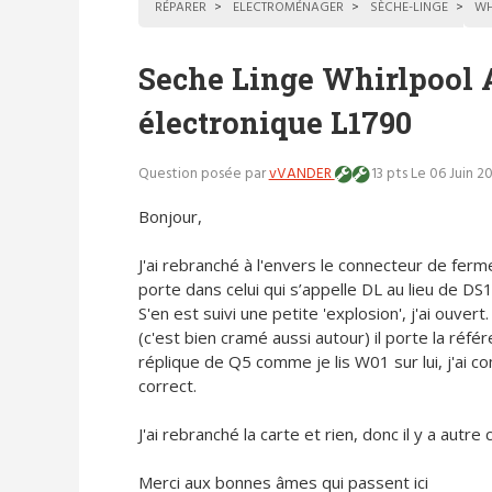
RÉPARER
ELECTROMÉNAGER
SÈCHE-LINGE
WH
Seche Linge Whirlpool
électronique L1790
Question posée par
vVANDER
13 pts
Le 06 Juin 2
Bonjour,
J'ai rebranché à l'envers le connecteur de fer
porte dans celui qui s’appelle DL au lieu de DS1
S'en est suivi une petite 'explosion', j'ai ouvert
(c'est bien cramé aussi autour) il porte la référe
réplique de Q5 comme je lis W01 sur lui, j'a
correct.
J'ai rebranché la carte et rien, donc il y a autre 
Merci aux bonnes âmes qui passent ici