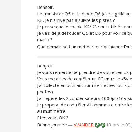
Bonsoir,
Le transistor Q5 et la diode D6 (elle a grillé 
K2, je n'arrive pas à suivre les pistes ?
Je pense que le couple K2/K3 sont utilisés pou
Je vais déjà désouder Q5 et D6 pour voir ce que
manip ?
Que demain soit un meilleur jour qu'aujourd'hui.
Bonjour
Je vous remercie de prendre de votre temps 
Vous me dites de contôler un CC entre le -5V e
J'ai collecté en butinant sur internet les jours
photos)
J'ai repéré les 2 condensateurs 1000µF/16V sur
Je propose de contrôler à l'ohmmetre entre les 
au multimètre.
Etes vous OK ?
Bonne journée
—
vVANDER
13 pts
le 09