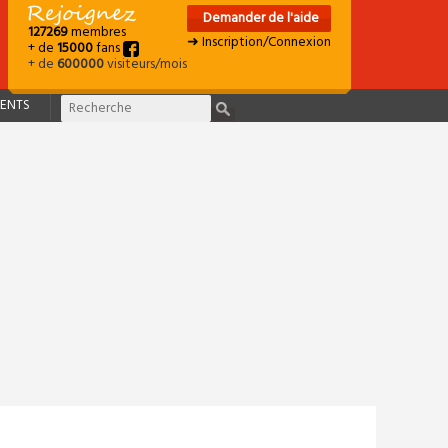
Demander de l'aide
127269
membres
➜ Inscription/Connexion
+ de
15000
fans
+ de
600000
visiteurs/mois
ENTS