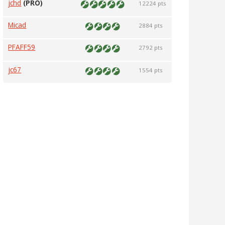
jchd
(PRO)
12224 pts
Micad
2884 pts
PFAFF59
2792 pts
jc67
1554 pts