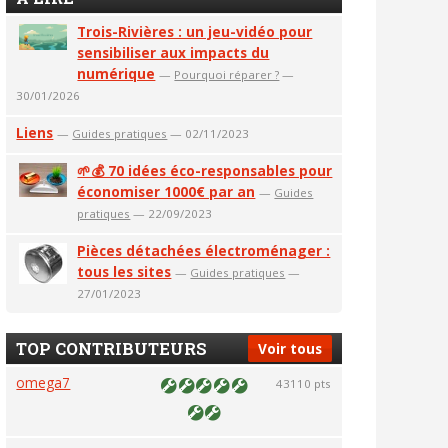
Trois-Rivières : un jeu-vidéo pour
sensibiliser aux impacts du
numérique
—
Pourquoi réparer ?
—
30/01/2026
Liens
—
Guides pratiques
— 02/11/2023
🌱💰 70 idées éco-responsables pour
économiser 1000€ par an
—
Guides
pratiques
— 22/09/2023
Pièces détachées électroménager :
tous les sites
—
Guides pratiques
—
27/01/2023
TOP CONTRIBUTEURS
Voir tous
omega7
43110 pts