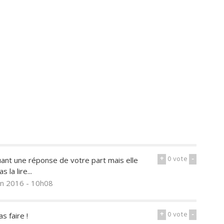
+
0
vote
-
quant une réponse de votre part mais elle
 la lire...
uin 2016 - 10h08
+
0
vote
-
s faire !