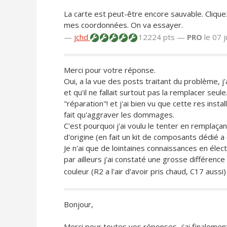
La carte est peut-être encore sauvable. Cliqu
mes coordonnées. On va essayer.
—
jchd
12224 pts —
PRO
le 07 
Merci pour votre réponse.
Oui, a la vue des posts traitant du problème, j'
et qu'il ne fallait surtout pas la remplacer seul
"réparation"! et j'ai bien vu que cette res instal
fait qu'aggraver les dommages.
C'est pourquoi j'ai voulu le tenter en remplaça
d'origine (en fait un kit de composants dédié a
Je n'ai que de lointaines connaissances en élec
par ailleurs j'ai constaté une grosse différen
couleur (R2 a l'air d'avoir pris chaud, C17 aussi)
Bonjour,
Merci pour toutes vos réponses, j'ai finaleme