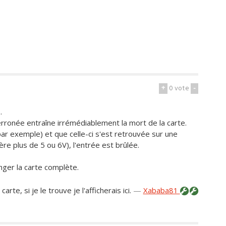
+
0
vote
-
.
erronée entraîne irrémédiablement la mort de la carte.
par exemple) et que celle-ci s'est retrouvée sur une
re plus de 5 ou 6V), l'entrée est brûlée.
anger la carte complète.
te, si je le trouve je l'afficherais ici.
—
Xababa81