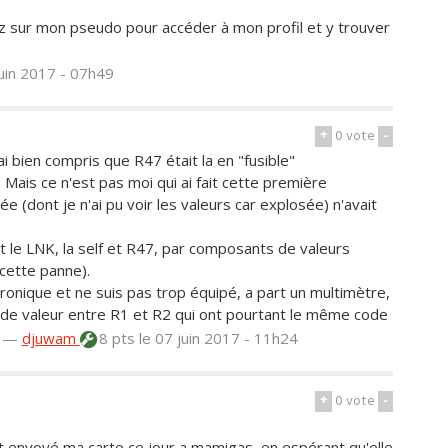
ez sur mon pseudo pour accéder à mon profil et y trouver
juin 2017 - 07h49
+
0
vote
-
ai bien compris que R47 était la en "fusible"
e. Mais ce n'est pas moi qui ai fait cette première
lée (dont je n'ai pu voir les valeurs car explosée) n'avait
nt le LNK, la self et R47, par composants de valeurs
 cette panne).
tronique et ne suis pas trop équipé, a part un multimètre,
ce de valeur entre R1 et R2 qui ont pourtant le même code
—
djuwam
8 pts
le 07 juin 2017 - 11h24
+
0
vote
-
nt envoyé ma carte ce jour a mamigas, en espérant qu'elle