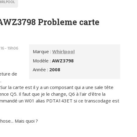
IRLPOOL
 AWZ3798 Probleme carte
016 - 19h06
Marque :
Whirlpool
Modèle :
AWZ3798
Année :
2008
meture de
.
. Sur la carte est il y a un composant qui a une sale tête
nce Q5. Il faut que je le change, Q6 à l'air d'être la
i commandé un W01 alias PDTA143ET si ce transcodage est
chose... Mais quoi ?