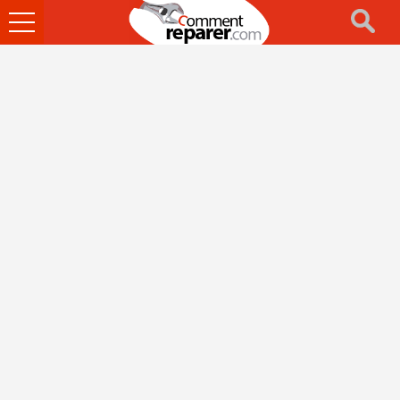
Ouvrir
le
menu