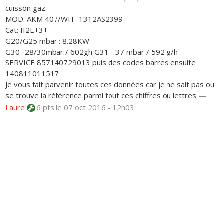
cuisson gaz:
MOD: AKM 407/WH- 1312AS2399
Cat: II2E+3+
G20/G25 mbar : 8.28KW
G30- 28/30mbar / 602gh G31 - 37 mbar / 592 g/h
SERVICE 857140729013 puis des codes barres ensuite
140811011517
Je vous fait parvenir toutes ces données car je ne sait pas ou
se trouve la référence parmi tout ces chiffres ou lettres
—
Laure
6 pts
le 07 oct 2016 - 12h03