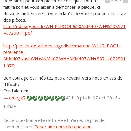
+
0
vote
-
Bonsoir et pour compléter brelect qui a tout à
fait raison et vous aider à démonter la plaque, ci-
dessous un lien vers la vue éclatée de votre plaque et la liste
des pièces.
http://pdf.sogedis.fr/WHIRLPOOL%20AKM407WH%208571
40729011.pdf
http://pieces-detachees.sogedis.fr/marque-WHIRLPOOL-
reference-
AKM407slashWH+AKM407.WH+AKM407WH+85714072901
1.htm
Bon courage et n'hésitez pas à revenir vers nous en cas de
difficulté
Cordialement
—
omega7
43110 pts
le 07 oct 2016 -
17h34
Cette question a été clôturée et n'accepte plus de
commentaires.
Poser une nouvelle question