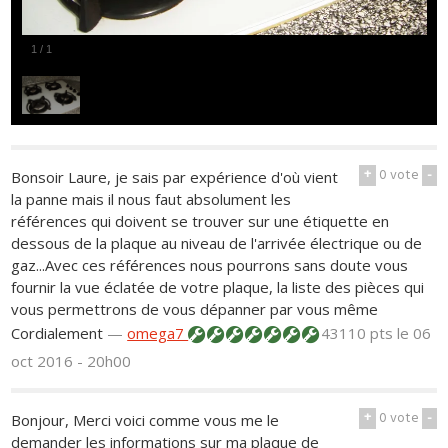
1
/
1
+
0
vote
-
Bonsoir Laure, je sais par expérience d'où vient
la panne mais il nous faut absolument les
références qui doivent se trouver sur une étiquette en
dessous de la plaque au niveau de l'arrivée électrique ou de
gaz...Avec ces références nous pourrons sans doute vous
fournir la vue éclatée de votre plaque, la liste des pièces qui
vous permettrons de vous dépanner par vous même
Cordialement
—
omega7
43110 pts
le 06
oct 2016 - 20h00
+
0
vote
-
Bonjour, Merci voici comme vous me le
demander les informations sur ma plaque de