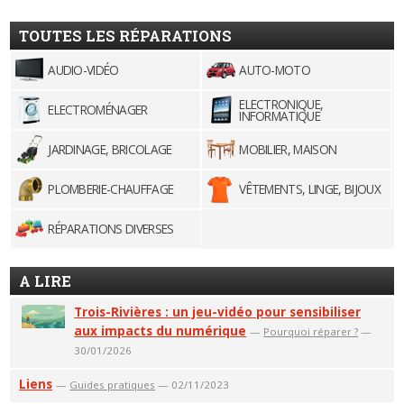
TOUTES LES RÉPARATIONS
AUDIO-VIDÉO
AUTO-MOTO
ELECTRONIQUE,
ELECTROMÉNAGER
INFORMATIQUE
JARDINAGE, BRICOLAGE
MOBILIER, MAISON
PLOMBERIE-CHAUFFAGE
VÊTEMENTS, LINGE, BIJOUX
RÉPARATIONS DIVERSES
A LIRE
Trois-Rivières : un jeu-vidéo pour sensibiliser
aux impacts du numérique
—
Pourquoi réparer ?
—
30/01/2026
Liens
—
Guides pratiques
— 02/11/2023