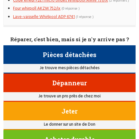
Code erreur F2E1 micro ondes Whirlpool AMW 731/IX
(2 réponses )
Four whirpoll AKZM 752/ix
(0 réponse )
Lave-vaisselle Whirlpool ADP 6741
(1 réponse )
Réparer, c'est bien, mais si je n'y arrive pas ?
Pièces détachées
Je trouve mes pièces détachées
Dépanneur
Je trouve un pro près de chez moi
Jeter
Le donner sur un site de Don