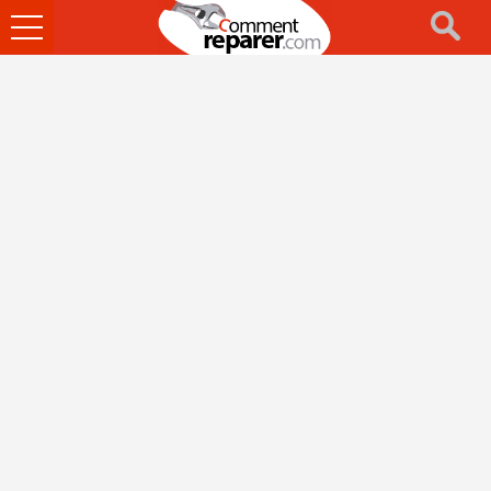
Ouvrir
le
menu