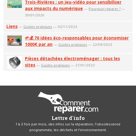
Trois-Rivières : un jeu-vidéo pour sensibiliser
aux impacts du numérique
—
Pourquoi réparer ?
—
30/01/2026
Liens
—
Guides pratiques
— 02/11/2023
🌱💰 70 idées éco-responsables pour économiser
1000€ par an
—
Guides pratiques
— 22/09/2023
Pièces détachées électroménager : tous les
sites
—
Guides pratiques
— 27/01/2023
Lettre d'info
1 à 2 fois par mois, des infos sur la réparation, l'obsolescence
programmée, les déchets et l'environnement.