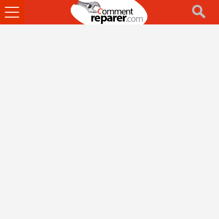
Ouvrir
le
menu