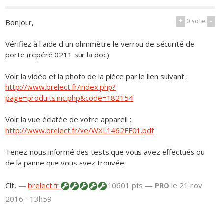
+
0
vote
-
Bonjour,
Vérifiez à l aide d un ohmmètre le verrou de sécurité de
porte (repéré 0211 sur la doc)
Voir la vidéo et la photo de la pièce par le lien suivant :
http://www.brelect.fr/index.php?
page=produits.inc.php&code=182154
Voir la vue éclatée de votre appareil :
http://www.brelect.fr/ve/WXL1462FF01.pdf
Tenez-nous informé des tests que vous avez effectués ou
de la panne que vous avez trouvée.
Clt,
—
brelect.fr
10601 pts —
PRO
le 21 nov
2016 - 13h59