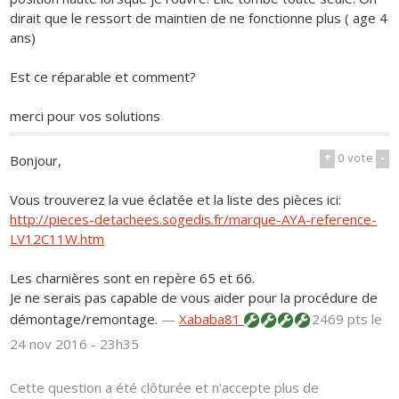
dirait que le ressort de maintien de ne fonctionne plus ( age 4
ans)
Est ce réparable et comment?
merci pour vos solutions
+
0
vote
-
Bonjour,
Vous trouverez la vue éclatée et la liste des pièces ici:
http://pieces-detachees.sogedis.fr/marque-AYA-reference-
LV12C11W.htm
Les charnières sont en repère 65 et 66.
Je ne serais pas capable de vous aider pour la procédure de
démontage/remontage.
—
Xababa81
2469 pts
le
24 nov 2016 - 23h35
Cette question a été clôturée et n'accepte plus de