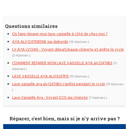
Questions similaires
Où faire réparer mon lave-vaisselle à côté de chez moi ?
AYA ALV1247DB5NE qui deborde
(18 réponses )
LV AYA LV1249 - Voyant départ/pause clignote et arrête le cycle
(5 réponses )
COMMENT REPARER MON LAVE VAISSELLE AYA alv1247db3
(12
réponses )
LAVE VAISSELLE AYA ALVI1247FIX
(10 réponses )
Lave vaisselle aya alv1247db3 s'arrête pendant le cycle
(10 réponses
)
Lave Vaisselle Aya : Voyant ECO qui clignote
(7 réponses )
Réparer, c'est bien, mais si je n'y arrive pas ?