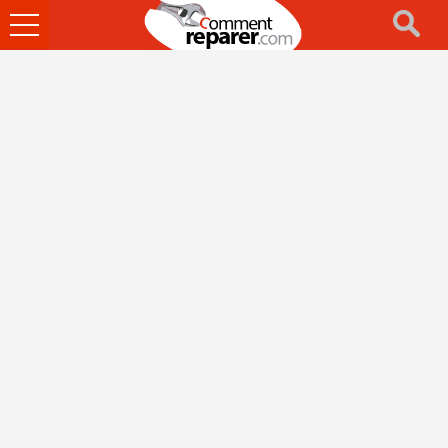
Ouvrir
le
menu