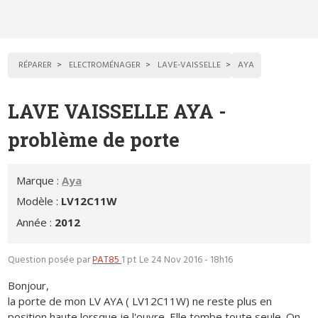
RÉPARER
ELECTROMÉNAGER
LAVE-VAISSELLE
AYA
LAVE VAISSELLE AYA -
problème de porte
Marque :
Aya
Modèle :
LV12C11W
Année :
2012
Question posée par
PAT85
1 pt
Le 24 Nov 2016 - 18h16
Bonjour,
la porte de mon LV AYA ( LV12C11W) ne reste plus en
position haute lorsque je l'ouvre. Elle tombe toute seule. On