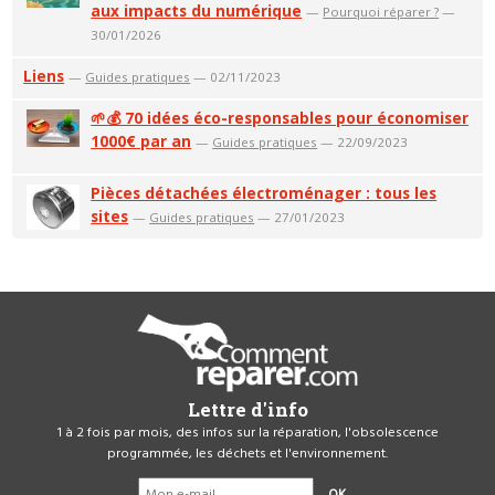
aux impacts du numérique
—
Pourquoi réparer ?
—
30/01/2026
Liens
—
Guides pratiques
— 02/11/2023
🌱💰 70 idées éco-responsables pour économiser
1000€ par an
—
Guides pratiques
— 22/09/2023
Pièces détachées électroménager : tous les
sites
—
Guides pratiques
— 27/01/2023
Lettre d'info
1 à 2 fois par mois, des infos sur la réparation, l'obsolescence
programmée, les déchets et l'environnement.
OK