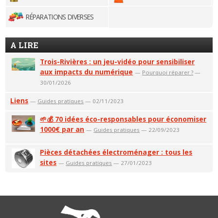
RÉPARATIONS DIVERSES
A LIRE
Trois-Rivières : un jeu-vidéo pour sensibiliser
aux impacts du numérique
—
Pourquoi réparer ?
—
30/01/2026
Liens
—
Guides pratiques
— 02/11/2023
🌱💰 70 idées éco-responsables pour économiser
1000€ par an
—
Guides pratiques
— 22/09/2023
Pièces détachées électroménager : tous les
sites
—
Guides pratiques
— 27/01/2023