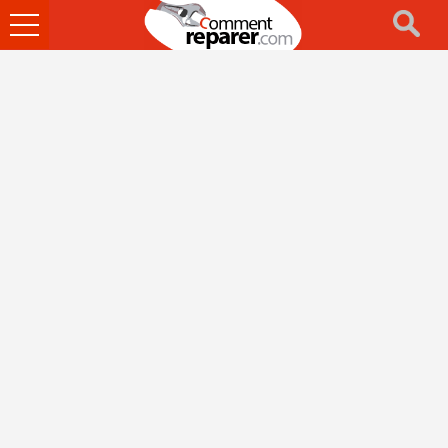
Ouvrir
le
menu