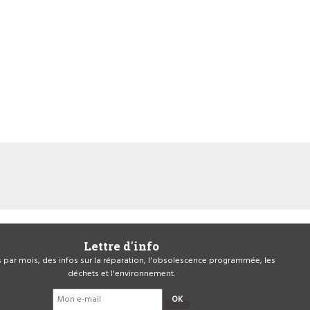
Lettre d'info
is par mois, des infos sur la réparation, l'obsolescence programmée, les
déchets et l'environnement.
OK