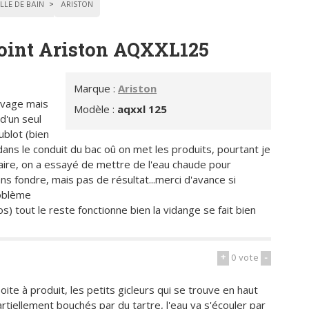
LLE DE BAIN
ARISTON
point Ariston AQXXL125
Marque :
Ariston
avage mais
Modèle :
aqxxl 125
d'un seul
ublot (bien
ns le conduit du bac oû on met les produits, pourtant je
lcaire, on a essayé de mettre de l'eau chaude pour
ns fondre, mais pas de résultat...merci d'avance si
roblème
 tout le reste fonctionne bien la vidange se fait bien
+
0
vote
-
oite à produit, les petits gicleurs qui se trouve en haut
partiellement bouchés par du tartre, l'eau va s'écouler par