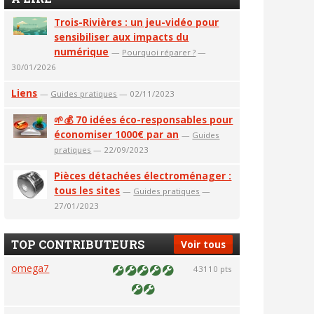
Trois-Rivières : un jeu-vidéo pour
sensibiliser aux impacts du
numérique
—
Pourquoi réparer ?
—
30/01/2026
Liens
—
Guides pratiques
— 02/11/2023
🌱💰 70 idées éco-responsables pour
économiser 1000€ par an
—
Guides
pratiques
— 22/09/2023
Pièces détachées électroménager :
tous les sites
—
Guides pratiques
—
27/01/2023
TOP CONTRIBUTEURS
Voir tous
omega7
43110 pts