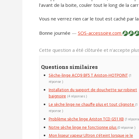
l'avant de la boite, couler tout le long de la ca
Vous ne verrez rien car le tout est caché par la
Bonne journée
—
SOS-accessoire.com
Cette question a été clôturée et n'accepte pl
Questions similaires
Sèche-linge ACQ9 BF5 T Ariston-HOTPOINT
(1
réponse )
Installation du support de douchette sur robinet
baignoire
(4 réponses )
Le sèche linge ne chauffe plus et tout clignote
(1
réponse )
Problème sèche linge Ariston TCD G51 XB
(1 répons
Notre sèche linge ne fonctionne plus
(0 réponse )
Mon lisseur vapeur Ultron s'éteint lorsque je le