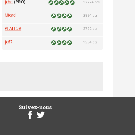
jchd
(PRO)
12224 pts
Micad
2884 pts
PFAFF59
2792 pts
jc67
1554 pts
Suivez-nous