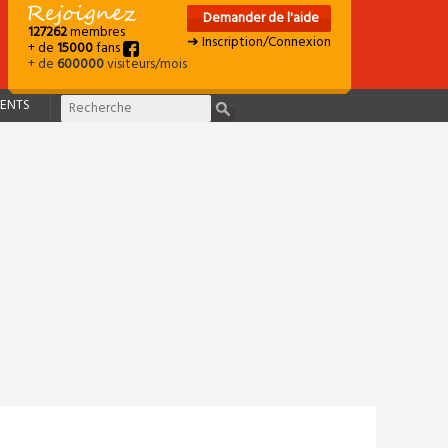
Demander de l'aide
127262
membres
➜ Inscription/Connexion
+ de
15000
fans
+ de
600000
visiteurs/mois
ENTS