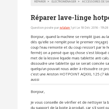
RÉPARER
ELECTROMÉNAGER
ACCESSOIRES DE SA
Réparer lave-linge hot
Question posée par
sylalain
1 pt
Le 18 Déc 2016 - 11h28
Bonjour, quand la machine se remplit (pas au l
dés qu'elle se remplit pour le premier rinçage) 
coup l'eau remonte et du coup ressort par le h
fermè) on a pensé que qq chose s'est bloqué da
met de la lessive liquide mais tablette anti ca
dissoudre une tablette qui se serait coincée sa
quelqu'un pouvait nous aider à résoudre ce p
c'est une Ariston HOTPOINT AQXXL 125 (7 kilos)
aussi
Bonjour,
Je vous conseille de vérifier et de nettoyer la b
du support de la boite à produit, car s'il sont 