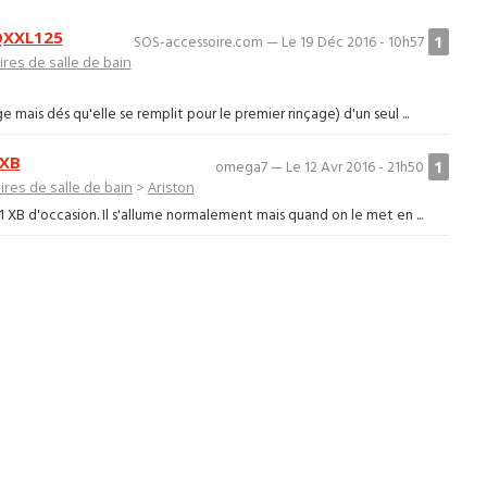
AQXXL125
1
SOS-accessoire.com — Le 19 Déc 2016 - 10h57
res de salle de bain
 mais dés qu'elle se remplit pour le premier rinçage) d'un seul ...
 XB
1
omega7 — Le 12 Avr 2016 - 21h50
res de salle de bain
>
Ariston
 XB d'occasion. Il s'allume normalement mais quand on le met en ...