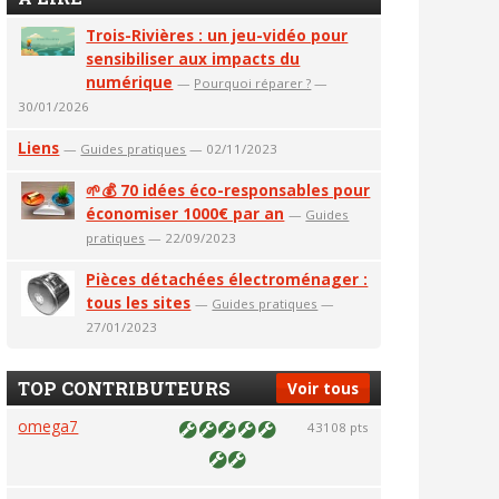
Trois-Rivières : un jeu-vidéo pour
sensibiliser aux impacts du
numérique
—
Pourquoi réparer ?
—
30/01/2026
Liens
—
Guides pratiques
— 02/11/2023
🌱💰 70 idées éco-responsables pour
économiser 1000€ par an
—
Guides
pratiques
— 22/09/2023
Pièces détachées électroménager :
tous les sites
—
Guides pratiques
—
27/01/2023
TOP CONTRIBUTEURS
Voir tous
omega7
43108 pts