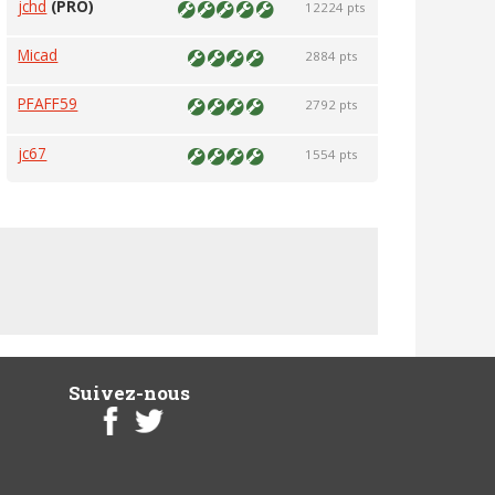
jchd
(PRO)
12224 pts
Micad
2884 pts
PFAFF59
2792 pts
jc67
1554 pts
Suivez-nous