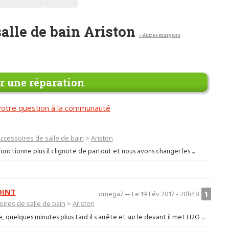
salle de bain Ariston
< Autres marques
 une réparation
otre question à la communauté
ccessoires de salle de bain
>
Ariston
onctionne plus il clignote de partout et nous avons changer les ...
OINT
1
omega7 — Le 19 Fév 2017 - 20h48
ires de salle de bain
>
Ariston
quelques minutes pkus tard il s arrête et sur le devant il met H2O ...