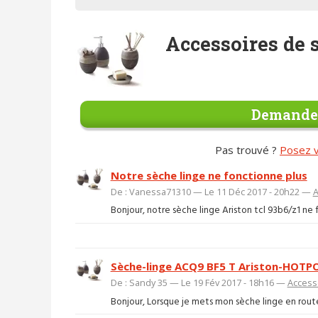
Accessoires de 
Demander
Pas trouvé ?
Posez v
Notre sèche linge ne fonctionne plus
De : Vanessa71310 — Le 11 Déc 2017 - 20h22 —
A
Bonjour, notre sèche linge Ariston tcl 93b6/z1 ne f
Sèche-linge ACQ9 BF5 T Ariston-HOTP
De : Sandy 35 — Le 19 Fév 2017 - 18h16 —
Accesso
Bonjour, Lorsque je mets mon sèche linge en route, 