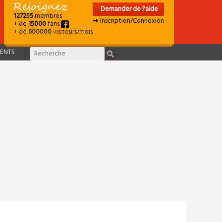
Demander de l'aide
127255
membres
➜ Inscription/Connexion
+ de
15000
fans
+ de
600000
visiteurs/mois
ENTS