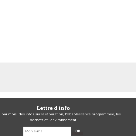
Lettre d'info
is par mois, des infos sur la réparation, l'obsolescence programmée, les
déchets et l'environnement.
OK