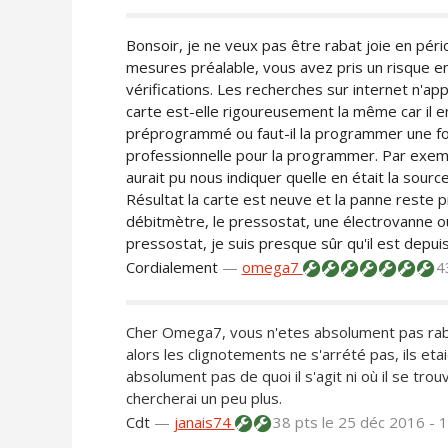
Bonsoir, je ne veux pas être rabat joie en pér
mesures préalable, vous avez pris un risque e
vérifications. Les recherches sur internet n'app
carte est-elle rigoureusement la même car il e
préprogrammé ou faut-il la programmer une fois 
professionnelle pour la programmer. Par exemp
aurait pu nous indiquer quelle en était la source.
Résultat la carte est neuve et la panne reste pr
débitmètre, le pressostat, une électrovanne ou
pressostat, je suis presque sûr qu'il est depuis 
Cordialement
—
omega7
4
Cher Omega7, vous n'etes absolument pas rabat 
alors les clignotements ne s'arrété pas, ils eta
absolument pas de quoi il s'agit ni où il se trouv
chercherai un peu plus.
Cdt
—
janais74
38 pts
le 25 déc 2016 - 