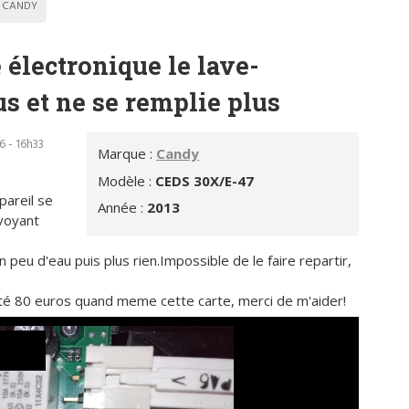
CANDY
électronique le lave-
s et ne se remplie plus
6 - 16h33
Marque :
Candy
Modèle :
CEDS 30X/E-47
pareil se
Année :
2013
 voyant
un peu d'eau puis plus rien.Impossible de le faire repartir,
té 80 euros quand meme cette carte, merci de m'aider!