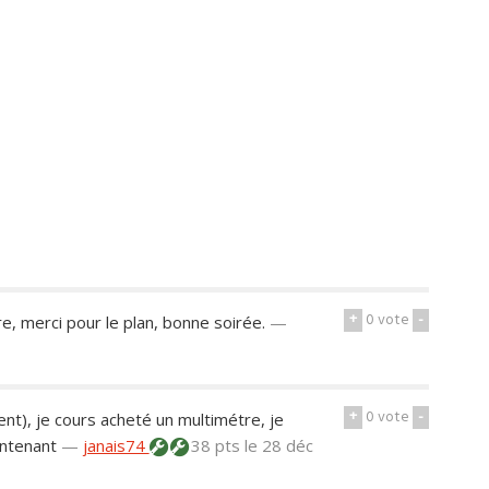
+
0
vote
-
e, merci pour le plan, bonne soirée.
—
+
0
vote
-
ent), je cours acheté un multimétre, je
intenant
—
janais74
38 pts
le 28 déc