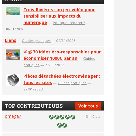
Trois-Rivières : un jeu-vidéo pour
sensibiliser aux impacts du
numérique
—
Pourquoi réparer ?
—
30/01/2026
Liens
—
Guides pratiques
— 02/11/2023
🌱💰 70 idées éco-responsables pour
économiser 1000€ par an
—
Guides
pratiques
— 22/09/2023
Pièces détachées électroménager :
tous les sites
—
Guides pratiques
—
27/01/2023
TOP CONTRIBUTEURS
Voir tous
omega7
43110 pts