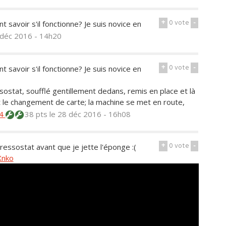
+
0
vote
-
savoir s'il fonctionne? Je suis novice en
 déc 2016 - 14h20
+
0
vote
-
savoir s'il fonctionne? Je suis novice en
sostat, soufflé gentillement dedans, remis en place et là
le changement de carte; la machine se met en route,
74
38 pts
le 28 déc 2016 - 16h08
+
0
vote
-
ssostat avant que je jette l'éponge :(
Xnko