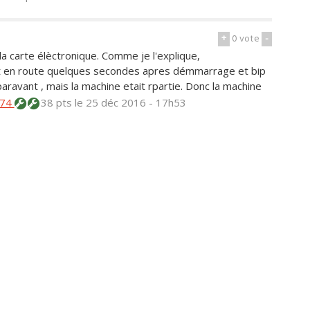
+
0
vote
-
la carte élèctronique. Comme je l'explique,
et en route quelques secondes apres démmarrage et bip
uparavant , mais la machine etait rpartie. Donc la machine
s74
38 pts
le 25 déc 2016 - 17h53