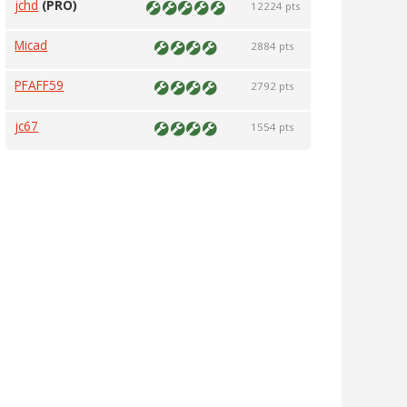
jchd
(PRO)
12224 pts
Micad
2884 pts
PFAFF59
2792 pts
jc67
1554 pts