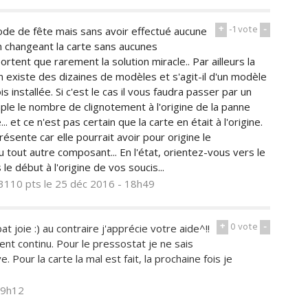
+
-1
vote
-
iode de fête mais sans avoir effectué aucune
n changeant la carte sans aucunes
ortent que rarement la solution miracle.. Par ailleurs la
n existe des dizaines de modèles et s'agit-il d'un modèle
installée. Si c'est le cas il vous faudra passer par un
le le nombre de clignotement à l'origine de la panne
.. et ce n'est pas certain que la carte en était à l'origine.
ésente car elle pourrait avoir pour origine le
 tout autre composant... En l'état, orientez-vous vers le
le début à l'origine de vos soucis...
3110 pts
le 25 déc 2016 - 18h49
+
0
vote
-
joie :) au contraire j'apprécie votre aide^!!
ient continu. Pour le pressostat je ne sais
e. Pour la carte la mal est fait, la prochaine fois je
19h12