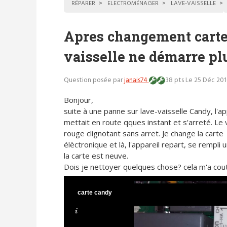
RÉPARER
ELECTROMÉNAGER
LAVE-VAISSELLE
Apres changement carte 
vaisselle ne démarre plu
Question posée par
janais74
38 pts
Le 25 Déc 201
Bonjour,
suite à une panne sur lave-vaisselle Candy, l'ap
mettait en route qques instant et s'arreté. Le
rouge clignotant sans arret. Je change la carte
élèctronique et là, l'appareil repart, se rempli 
la carte est neuve.
Dois je nettoyer quelques chose? cela m'a cou
carte candy