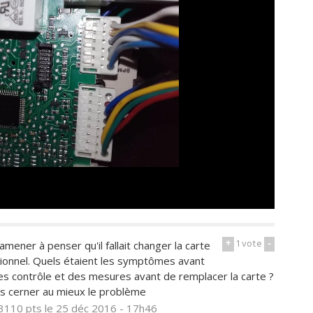
+
1
vote
-
mener à penser qu'il fallait changer la carte
sionnel. Quels étaient les symptômes avant
s contrôle et des mesures avant de remplacer la carte ?
ns cerner au mieux le problème
3110 pts
le 25 déc 2016 - 17h46