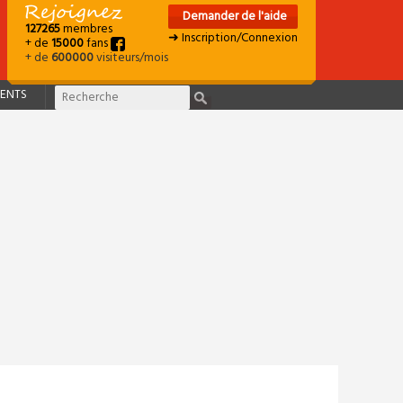
Demander de l'aide
127265
membres
➜ Inscription/Connexion
+ de
15000
fans
+ de
600000
visiteurs/mois
ENTS