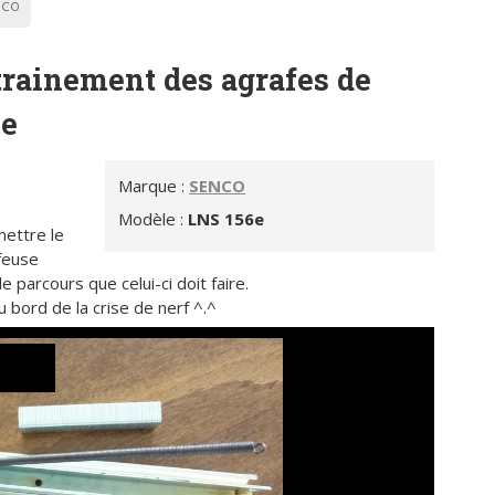
NCO
trainement des agrafes de
ue
Marque :
SENCO
Modèle :
LNS 156e
mettre le
feuse
e parcours que celui-ci doit faire.
bord de la crise de nerf ^.^