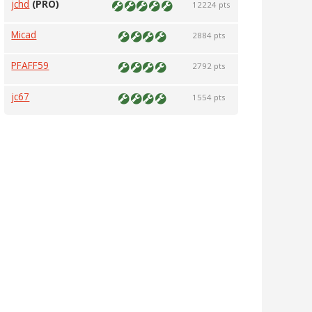
jchd
(PRO)
12224 pts
Micad
2884 pts
PFAFF59
2792 pts
jc67
1554 pts