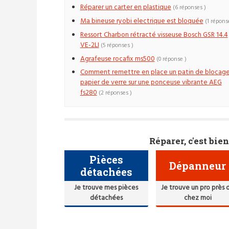
Réparer un carter en plastique
(6 réponses )
Ma bineuse ryobi electrique est bloquée
(1 répons
Ressort Charbon rétracté visseuse Bosch GSR 14.4
VE-2LI
(5 réponses )
Agrafeuse rocafix ms500
(0 réponse )
Comment remettre en place un patin de blocag
papier de verre sur une ponceuse vibrante AEG
fs280
(2 réponses )
Réparer, c'est bien
Pièces
Dépanneur
détachées
Je trouve mes pièces
Je trouve un pro près 
détachées
chez moi