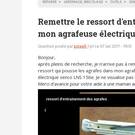
RÉPARER
JARDINAGE, BRICOLAGE
OUTILS
SE
Remettre le ressort d'en
mon agrafeuse électriq
Question posée par
psteph
1 pt
Le 07 Jan 2017 - 11h15
Bonjour,
après pleins de recherche, je n'arrive pas à re
ressort qui pousse les agrafes dans mon agra
électrique senco LNS 156e. Je ne visualise pas l
Merci d'avance pour votre aide à une maman au 
ressort d'entrainement des agrafes