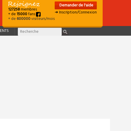
Demander de l'aide
127258
membres
➜ Inscription/Connexion
+ de
15000
fans
+ de
600000
visiteurs/mois
ENTS