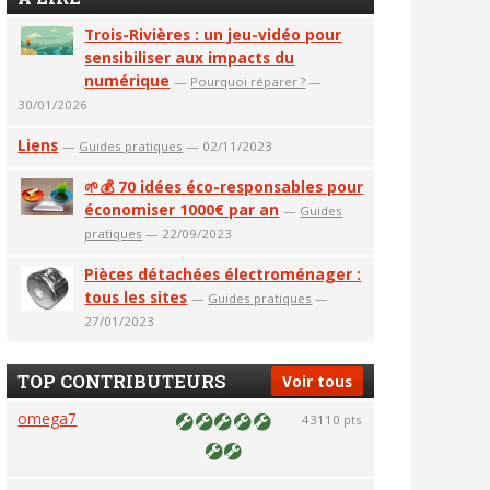
Trois-Rivières : un jeu-vidéo pour
sensibiliser aux impacts du
numérique
—
Pourquoi réparer ?
—
30/01/2026
Liens
—
Guides pratiques
— 02/11/2023
🌱💰 70 idées éco-responsables pour
économiser 1000€ par an
—
Guides
pratiques
— 22/09/2023
Pièces détachées électroménager :
tous les sites
—
Guides pratiques
—
27/01/2023
TOP CONTRIBUTEURS
Voir tous
omega7
43110 pts