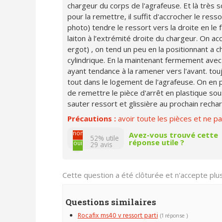
chargeur du corps de l'agrafeuse. Et là très s
pour la remettre, il suffit d'accrocher le ress
photo) tendre le ressort vers la droite en le 
laiton à l’extrémité droite du chargeur. On acc
ergot) , on tend un peu en la positionnant a ch
cylindrique. En la maintenant fermement avec l
ayant tendance à la ramener vers l'avant. touj
tout dans le logement de l'agrafeuse. On en 
de remettre le pièce d'arrêt en plastique sou
sauter ressort et glissière au prochain rech
Précautions :
avoir toute les pièces et ne pa
non
Avez-vous trouvé cette
52% utile
réponse utile ?
oui
29
avis
Cette question a été clôturée et n'accepte pl
Questions similaires
Rocafix ms40 v ressort parti
(1 réponse )