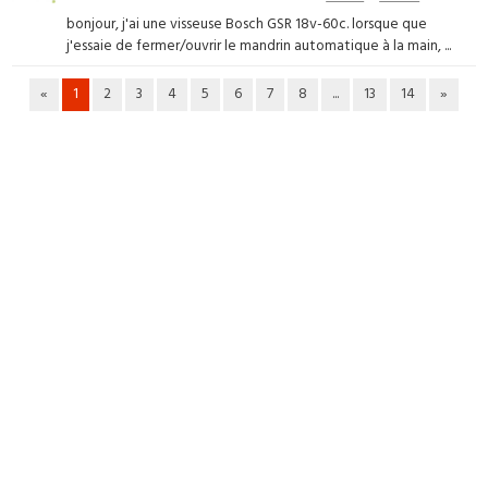
bonjour, j'ai une visseuse Bosch GSR 18v-60c. lorsque que
j'essaie de fermer/ouvrir le mandrin automatique à la main, ...
«
1
2
3
4
5
6
7
8
...
13
14
»