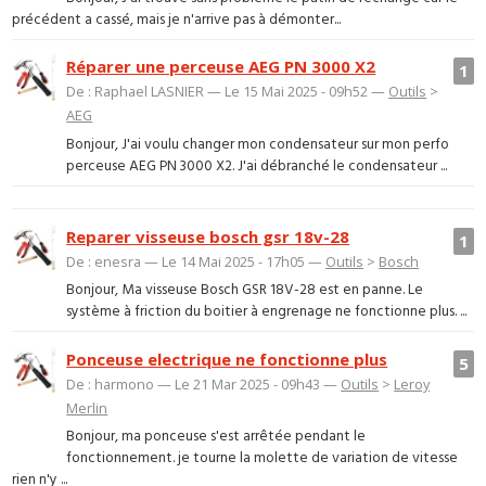
précédent a cassé, mais je n'arrive pas à démonter...
Réparer une perceuse AEG PN 3000 X2
1
De : Raphael LASNIER — Le 15 Mai 2025 - 09h52 —
Outils
>
AEG
Bonjour, J'ai voulu changer mon condensateur sur mon perfo
perceuse AEG PN 3000 X2. J'ai débranché le condensateur ...
Reparer visseuse bosch gsr 18v-28
1
De : enesra — Le 14 Mai 2025 - 17h05 —
Outils
>
Bosch
Bonjour, Ma visseuse Bosch GSR 18V-28 est en panne. Le
système à friction du boitier à engrenage ne fonctionne plus. ...
Ponceuse electrique ne fonctionne plus
5
De : harmono — Le 21 Mar 2025 - 09h43 —
Outils
>
Leroy
Merlin
Bonjour, ma ponceuse s'est arrêtée pendant le
fonctionnement. je tourne la molette de variation de vitesse
rien n'y ...