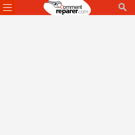
Ouvrir
le
menu