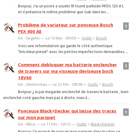
Bonjour, J'ai un poste a souder fil fourré parkside PIFDS 120 A1,
et il présente le même problème que Gab dans les ...
Problème de variateur sur ponceuse Bosch
1
PEX 400 AE
De : Gegelec — Le 13 Mar - 05h59 —
Outils
>
Bosch
Voici une reformulation qui garde le côté authentique
"bricoleur pressé" avec les petites imperfections demandées, ...
Comment debloquer ma batterie enclencher
1
de travers sur ma visseuse deviseuse boch
18V60
De : clemenceau — Le 22 Fév - 20h38 —
Outils
>
Bosch
Bonjour ,j ai par megarde enclenché de travers la batterie , bien
enclenché coté gauche mais pas à droite, mais à ...
Ponceuse Black+Decker qui laisse des traces
1
sur mon parquet
De : Albus — Le 11 Fév - 12h12 —
Outils
>
Black+Decker
Bonjour J’ai essayé de poncer mon parquet dans le salon ce