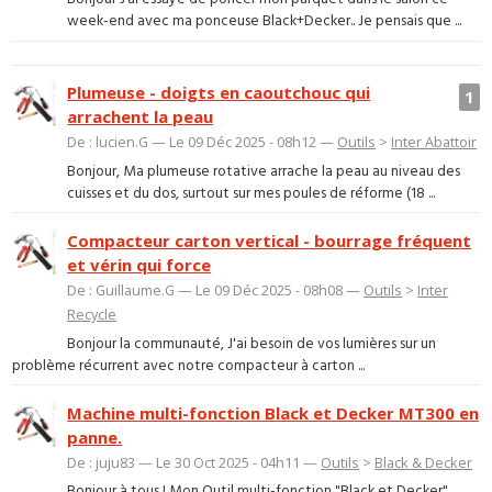
week-end avec ma ponceuse Black+Decker.. Je pensais que ...
Plumeuse - doigts en caoutchouc qui
1
arrachent la peau
De : lucien.G — Le 09 Déc 2025 - 08h12 —
Outils
>
Inter Abattoir
Bonjour, Ma plumeuse rotative arrache la peau au niveau des
cuisses et du dos, surtout sur mes poules de réforme (18 ...
Compacteur carton vertical - bourrage fréquent
et vérin qui force
De : Guillaume.G — Le 09 Déc 2025 - 08h08 —
Outils
>
Inter
Recycle
Bonjour la communauté, J'ai besoin de vos lumières sur un
problème récurrent avec notre compacteur à carton ...
Machine multi-fonction Black et Decker MT300 en
panne.
De : juju83 — Le 30 Oct 2025 - 04h11 —
Outils
>
Black & Decker
Bonjour à tous ! Mon Outil multi-fonction "Black et Decker"