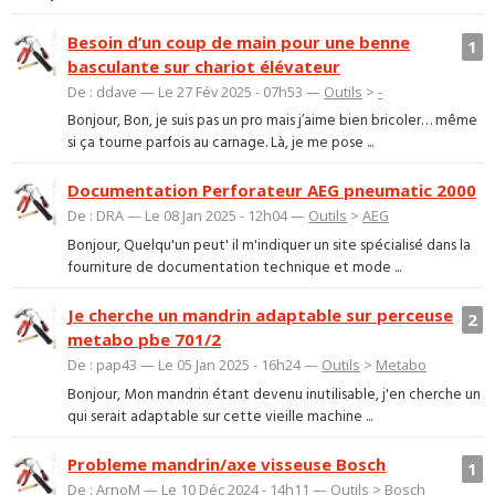
Besoin d’un coup de main pour une benne
1
basculante sur chariot élévateur
De : ddave — Le 27 Fév 2025 - 07h53 —
Outils
>
-
Bonjour, Bon, je suis pas un pro mais j’aime bien bricoler… même
si ça tourne parfois au carnage. Là, je me pose ...
Documentation Perforateur AEG pneumatic 2000
De : DRA — Le 08 Jan 2025 - 12h04 —
Outils
>
AEG
Bonjour, Quelqu'un peut' il m'indiquer un site spécialisé dans la
fourniture de documentation technique et mode ...
Je cherche un mandrin adaptable sur perceuse
2
metabo pbe 701/2
De : pap43 — Le 05 Jan 2025 - 16h24 —
Outils
>
Metabo
Bonjour, Mon mandrin étant devenu inutilisable, j'en cherche un
qui serait adaptable sur cette vieille machine ...
Probleme mandrin/axe visseuse Bosch
1
De : ArnoM — Le 10 Déc 2024 - 14h11 —
Outils
>
Bosch