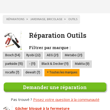
RÉPARATIONS
JARDINAGE, BRICOLAGE
OUTILS
Réparation Outils
Filtrer par marque :
Bosch (54)
Ryobi (22)
AEG (21)
Metabo (21)
parkside (15)
- (11)
Black & Decker (11)
Makita (9)
rocafix (7)
dewalt (7)
+ Toutes les marques
Demander une réparation
Pas trouvé ?
Posez votre question à la communauté
Gâcher bloqué à la fermeture