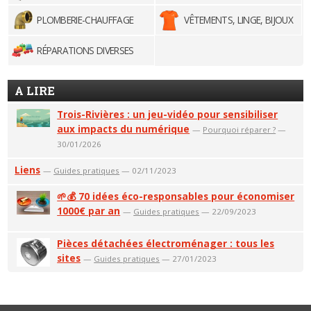
PLOMBERIE-CHAUFFAGE
VÊTEMENTS, LINGE, BIJOUX
RÉPARATIONS DIVERSES
A LIRE
Trois-Rivières : un jeu-vidéo pour sensibiliser
aux impacts du numérique
—
Pourquoi réparer ?
—
30/01/2026
Liens
—
Guides pratiques
— 02/11/2023
🌱💰 70 idées éco-responsables pour économiser
1000€ par an
—
Guides pratiques
— 22/09/2023
Pièces détachées électroménager : tous les
sites
—
Guides pratiques
— 27/01/2023