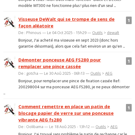
modèle MT300 ne fonctionne plus ! plus rien d'un seul ...
Visseuse DeWalt qui se trompe de sens de
1
façon aléatoire
De : Phinous — Le 04 Oct 2025 - 15h29 —
Outils
>
dewalt
Bonjour, J'ai acheté ma visseuse en sept 2023 (donc hors
garantie désormais), alors que cela fait environ un an qu'en ...
Démonter ponceuse AEG FS280 pour
1
remplacer une pince cassée
De : gotcha — Le 30 Aoû 2025 - 06h13 —
Outils
>
AEG
Bonjour, pour remplacer une pince de fixation cassée Ref:
200298004 sur ma ponceuse AEG FS280, je ne peux démonter
...
Comment remettre en place un patin de
1
blocage papier de verre sur une ponceuse
vibrante AEG fs280
De : Oolibama — Le 18 Aoû 2025 - 13h12 —
Outils
>
AEG
Bonjour, J'ai trouvé sans problème le patin de rechange car le