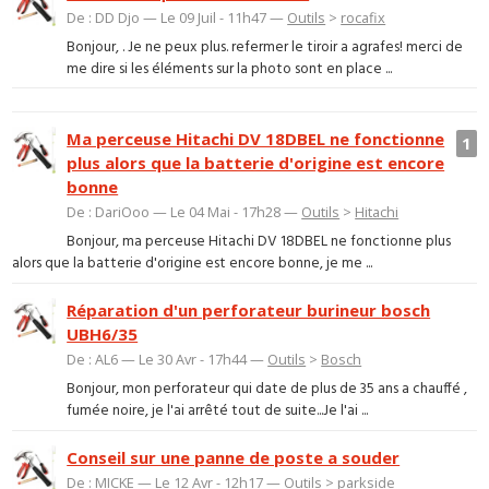
De : DD Djo — Le 09 Juil - 11h47 —
Outils
>
rocafix
Bonjour, . Je ne peux plus. refermer le tiroir a agrafes! merci de
me dire si les éléments sur la photo sont en place ...
Ma perceuse Hitachi DV 18DBEL ne fonctionne
1
plus alors que la batterie d'origine est encore
bonne
De : DariOoo — Le 04 Mai - 17h28 —
Outils
>
Hitachi
Bonjour, ma perceuse Hitachi DV 18DBEL ne fonctionne plus
alors que la batterie d'origine est encore bonne, je me ...
Réparation d'un perforateur burineur bosch
UBH6/35
De : AL6 — Le 30 Avr - 17h44 —
Outils
>
Bosch
Bonjour, mon perforateur qui date de plus de 35 ans a chauffé ,
fumée noire, je l'ai arrêté tout de suite...Je l'ai ...
Conseil sur une panne de poste a souder
De : MICKE — Le 12 Avr - 12h17 —
Outils
>
parkside