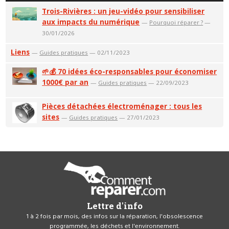
Trois-Rivières : un jeu-vidéo pour sensibiliser
aux impacts du numérique
—
Pourquoi réparer ?
—
30/01/2026
Liens
—
Guides pratiques
— 02/11/2023
🌱💰 70 idées éco-responsables pour économiser
1000€ par an
—
Guides pratiques
— 22/09/2023
Pièces détachées électroménager : tous les
sites
—
Guides pratiques
— 27/01/2023
Lettre d'info
1 à 2 fois par mois, des infos sur la réparation, l'obsolescence
programmée, les déchets et l'environnement.