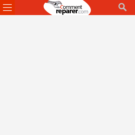
Ouvrir
le
menu