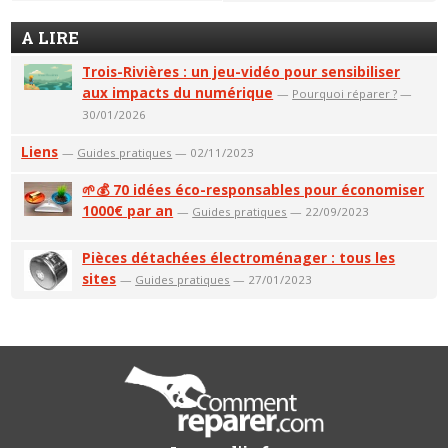
A LIRE
Trois-Rivières : un jeu-vidéo pour sensibiliser
aux impacts du numérique
—
Pourquoi réparer ?
—
30/01/2026
Liens
—
Guides pratiques
— 02/11/2023
🌱💰 70 idées éco-responsables pour économiser
1000€ par an
—
Guides pratiques
— 22/09/2023
Pièces détachées électroménager : tous les
sites
—
Guides pratiques
— 27/01/2023