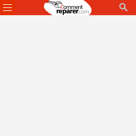
Ouvrir
le
menu