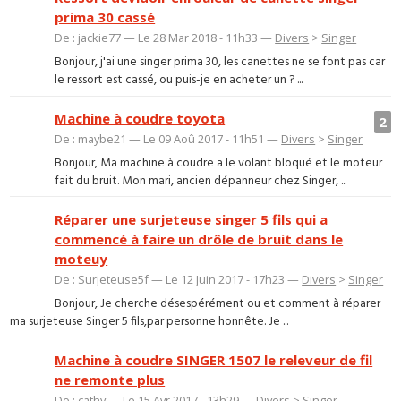
prima 30 cassé
De : jackie77 — Le 28 Mar 2018 - 11h33 —
Divers
>
Singer
Bonjour, j'ai une singer prima 30, les canettes ne se font pas car
le ressort est cassé, ou puis-je en acheter un ? ...
Machine à coudre toyota
2
De : maybe21 — Le 09 Aoû 2017 - 11h51 —
Divers
>
Singer
Bonjour, Ma machine à coudre a le volant bloqué et le moteur
fait du bruit. Mon mari, ancien dépanneur chez Singer, ...
Réparer une surjeteuse singer 5 fils qui a
commencé à faire un drôle de bruit dans le
moteuy
De : Surjeteuse5f — Le 12 Juin 2017 - 17h23 —
Divers
>
Singer
Bonjour, Je cherche désespérément ou et comment à réparer
ma surjeteuse Singer 5 fils,par personne honnête. Je ...
Machine à coudre SINGER 1507 le releveur de fil
ne remonte plus
De : cathy — Le 15 Avr 2017 - 13h29 —
Divers
>
Singer