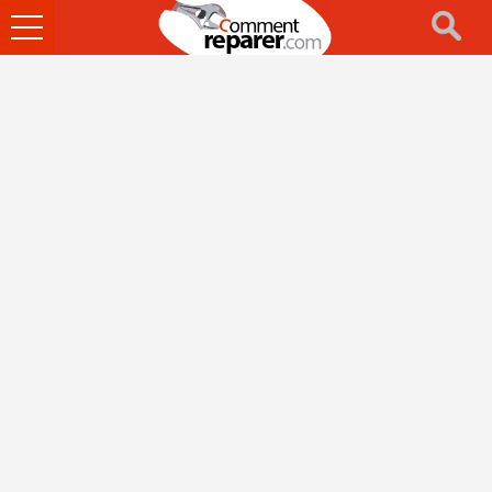
Ouvrir
le
menu