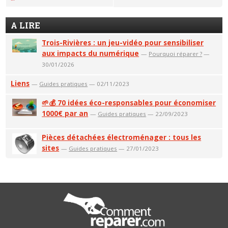
A LIRE
Trois-Rivières : un jeu-vidéo pour sensibiliser
aux impacts du numérique
—
Pourquoi réparer ?
—
30/01/2026
Liens
—
Guides pratiques
— 02/11/2023
🌱💰 70 idées éco-responsables pour économiser
1000€ par an
—
Guides pratiques
— 22/09/2023
Pièces détachées électroménager : tous les
sites
—
Guides pratiques
— 27/01/2023