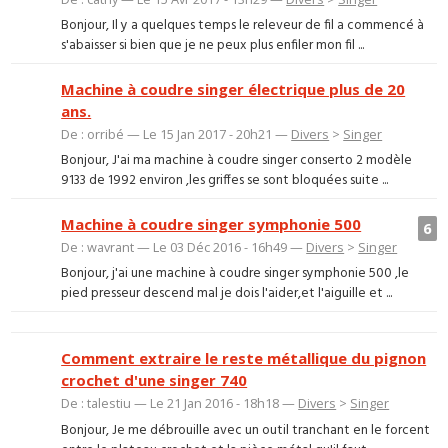
Bonjour, Il y a quelques temps le releveur de fil a commencé à
s'abaisser si bien que je ne peux plus enfiler mon fil ...
Machine à coudre singer électrique plus de 20
ans.
De : orribé — Le 15 Jan 2017 - 20h21 —
Divers
>
Singer
Bonjour, J'ai ma machine à coudre singer conserto 2 modèle
9133 de 1992 environ ,les griffes se sont bloquées suite ...
Machine à coudre singer symphonie 500
6
De : wavrant — Le 03 Déc 2016 - 16h49 —
Divers
>
Singer
Bonjour, j'ai une machine à coudre singer symphonie 500 ,le
pied presseur descend mal je dois l'aider,et l'aiguille et ...
Comment extraire le reste métallique du pignon
crochet d'une singer 740
De : talestiu — Le 21 Jan 2016 - 18h18 —
Divers
>
Singer
Bonjour, Je me débrouille avec un outil tranchant en le forcent