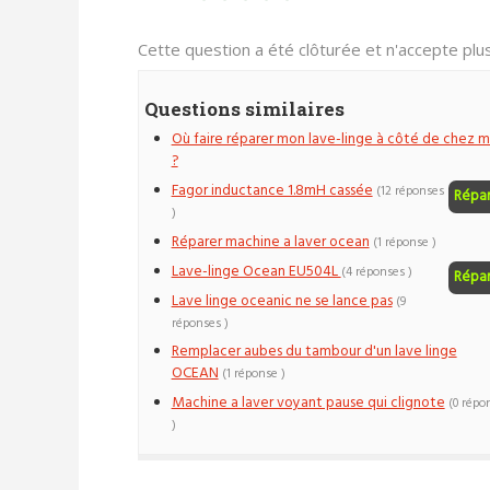
Cette question a été clôturée et n'accepte pl
Questions similaires
Où faire réparer mon lave-linge à côté de chez m
?
Fagor inductance 1.8mH cassée
(12 réponses
Répa
)
Réparer machine a laver ocean
(1 réponse )
Lave-linge Ocean EU504L
(4 réponses )
Répa
Lave linge oceanic ne se lance pas
(9
réponses )
Remplacer aubes du tambour d'un lave linge
OCEAN
(1 réponse )
Machine a laver voyant pause qui clignote
(0 répo
)