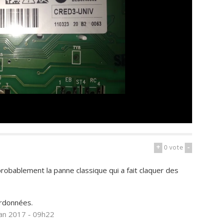
+
0
vote
-
robablement la panne classique qui a fait claquer des
rdonnées.
jan 2017 - 09h22