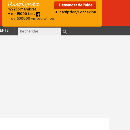
Demander de l'aide
127256
membres
➜ Inscription/Connexion
+ de
15000
fans
+ de
600000
visiteurs/mois
ENTS