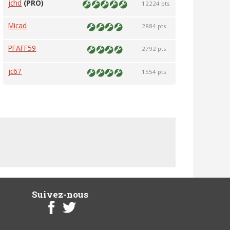
jchd
(PRO)
12224 pts
Micad
2884 pts
PFAFF59
2792 pts
jc67
1554 pts
Suivez-nous