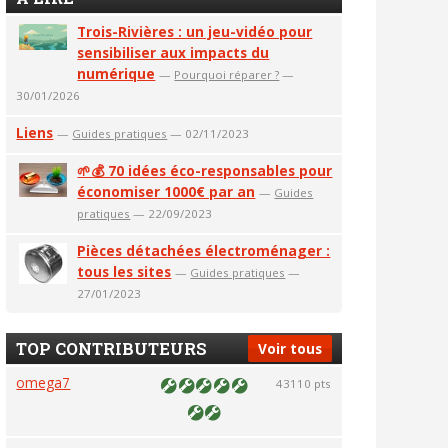
Trois-Rivières : un jeu-vidéo pour
sensibiliser aux impacts du
numérique
—
Pourquoi réparer ?
—
30/01/2026
Liens
—
Guides pratiques
— 02/11/2023
🌱💰 70 idées éco-responsables pour
économiser 1000€ par an
—
Guides
pratiques
— 22/09/2023
Pièces détachées électroménager :
tous les sites
—
Guides pratiques
—
27/01/2023
TOP CONTRIBUTEURS
Voir tous
omega7
43110 pts