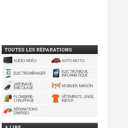
TOUTES LES RÉPARATIONS
AUDIO-VIDÉO
AUTO-MOTO
ELECTRONIQUE,
ELECTROMÉNAGER
INFORMATIQUE
JARDINAGE,
MOBILIER, MAISON
BRICOLAGE
PLOMBERIE-
VÊTEMENTS, LINGE,
CHAUFFAGE
BIJOUX
RÉPARATIONS
DIVERSES
A LIRE