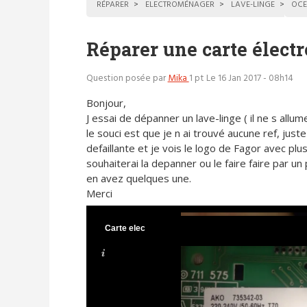
RÉPARER
ELECTROMÉNAGER
LAVE-LINGE
OCE
Réparer une carte élect
Question posée par
Mika
1 pt
Le 16 Jan 2017 - 08h14
Bonjour,
J essai de dépanner un lave-linge ( il ne s allum
le souci est que je n ai trouvé aucune ref, jus
defaillante et je vois le logo de Fagor avec plu
souhaiterai la depanner ou le faire faire par un
en avez quelques une.
Merci
Carte elec