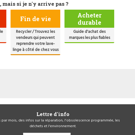
, mais si je n'y arrive pas ?
Acheter
Fin de vie
durable
de
Recycler / Trouvez les
Guide d'achat des
vendeurs qui peuvent
marques les plus fiables
reprendre votre lave-
linge à côté de chez vous
Lettre d'info
is par mois, des infos sur la réparation, l'obsolescence programmée, les
déchets et l'environnement.