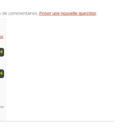
us de commentaires.
Poser une nouvelle question
oi
ré
ré
nse