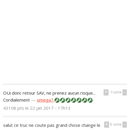
+
-1
vote
-
OUi donc retour SAV, ne prenez aucun risque...
Cordialement
—
omega7
43108 pts
le 22 jan 2017 - 17h13
+
0
vote
-
salut ce truc ne coute pas grand chose change le