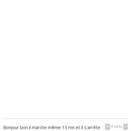
+
0
vote
-
Bonjour bon il marche même 15 mn et il s'arrête