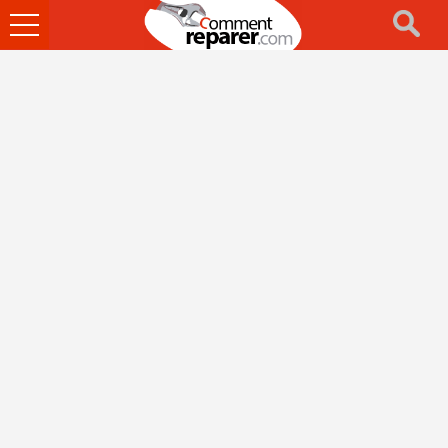
Ouvrir
le
menu