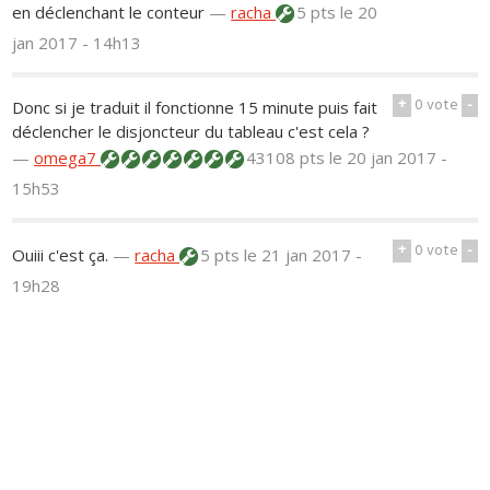
en déclenchant le conteur
—
racha
5 pts
le 20
jan 2017 - 14h13
+
0
vote
-
Donc si je traduit il fonctionne 15 minute puis fait
déclencher le disjoncteur du tableau c'est cela ?
—
omega7
43108 pts
le 20 jan 2017 -
15h53
+
0
vote
-
Ouiii c'est ça.
—
racha
5 pts
le 21 jan 2017 -
19h28