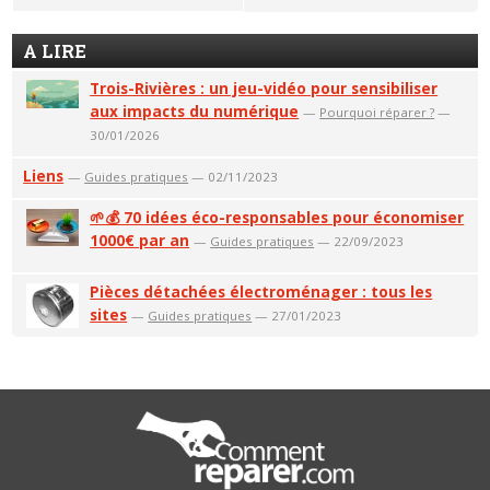
A LIRE
Trois-Rivières : un jeu-vidéo pour sensibiliser
aux impacts du numérique
—
Pourquoi réparer ?
—
30/01/2026
Liens
—
Guides pratiques
— 02/11/2023
🌱💰 70 idées éco-responsables pour économiser
1000€ par an
—
Guides pratiques
— 22/09/2023
Pièces détachées électroménager : tous les
sites
—
Guides pratiques
— 27/01/2023