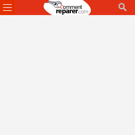
Ouvrir
le
menu