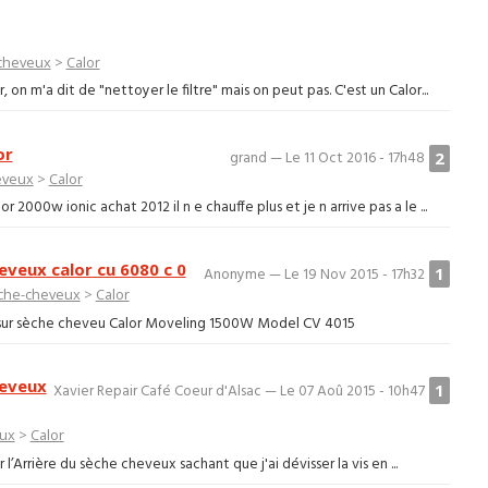
cheveux
>
Calor
on m'a dit de "nettoyer le filtre" mais on peut pas. C'est un Calor...
or
2
grand — Le 11 Oct 2016 - 17h48
eveux
>
Calor
 2000w ionic achat 2012 il n e chauffe plus et je n arrive pas a le ...
veux calor cu 6080 c 0
1
Anonyme — Le 19 Nov 2015 - 17h32
che-cheveux
>
Calor
 sur sèche cheveu Calor Moveling 1500W Model CV 4015
heveux
1
Xavier Repair Café Coeur d'Alsac — Le 07 Aoû 2015 - 10h47
ux
>
Calor
Arrière du sèche cheveux sachant que j'ai dévisser la vis en ...