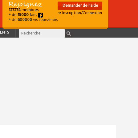
Demander de l'aide
127274
membres
➜ Inscription/Connexion
+ de
15000
fans
+ de
600000
visiteurs/mois
ENTS