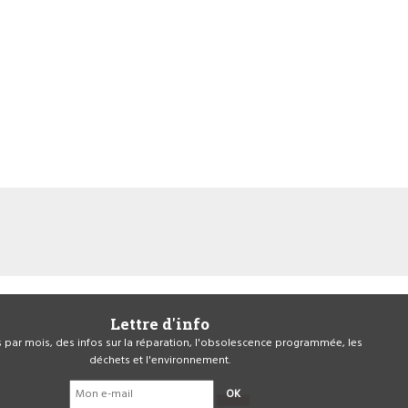
Lettre d'info
is par mois, des infos sur la réparation, l'obsolescence programmée, les
déchets et l'environnement.
OK