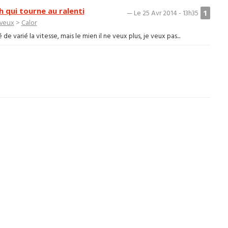
 qui tourne au ralenti
1
— Le 25 Avr 2014 - 13h35
veux
>
Calor
de varié la vitesse, mais le mien il ne veux plus, je veux pas...