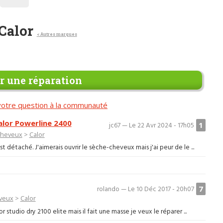
Calor
< Autres marques
 une réparation
otre question à la communauté
lor Powerline 2400
1
jc67 — Le 22 Avr 2024 - 17h05
cheveux
>
Calor
détaché. J'aimerais ouvrir le sèche-cheveux mais j'ai peur de le ...
7
rolando — Le 10 Déc 2017 - 20h07
veux
>
Calor
studio dry 2100 elite mais il fait une masse je veux le réparer ...