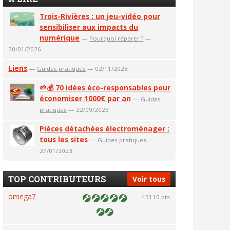
Trois-Rivières : un jeu-vidéo pour
sensibiliser aux impacts du
numérique
—
Pourquoi réparer ?
—
30/01/2026
Liens
—
Guides pratiques
— 02/11/2023
🌱💰 70 idées éco-responsables pour
économiser 1000€ par an
—
Guides
pratiques
— 22/09/2023
Pièces détachées électroménager :
tous les sites
—
Guides pratiques
—
27/01/2023
TOP CONTRIBUTEURS
Voir tous
omega7
43110 pts