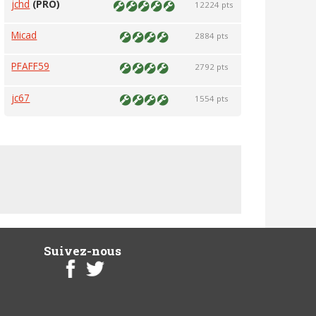
jchd
(PRO)
12224 pts
Micad
2884 pts
PFAFF59
2792 pts
jc67
1554 pts
Suivez-nous