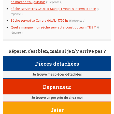
ne marche toujours pas
(3 réponses )
Sèche-serviettes SAUTER Marapi Erreur E5 intermittente
(0
réponse )
Sèche serviette Carrera ddx1L- 1750 hs
(6 réponses )
Quelle marque mon sèche serviette constructeur n°179 ?
(0
réponse )
Réparer, c'est bien, mais si je n'y arrive pas ?
Pièces détachées
Je trouve mes pièces détachées
Dépanneur
Je trouve un pro près de chez moi
Jeter