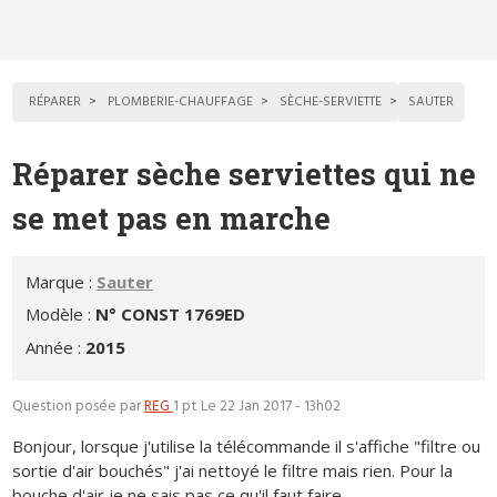
RÉPARER
PLOMBERIE-CHAUFFAGE
SÈCHE-SERVIETTE
SAUTER
Réparer sèche serviettes qui ne
se met pas en marche
Marque :
Sauter
Modèle :
N° CONST 1769ED
Année :
2015
Question posée par
REG
1 pt
Le 22 Jan 2017 - 13h02
Bonjour, lorsque j'utilise la télécommande il s'affiche "filtre ou
sortie d'air bouchés" j'ai nettoyé le filtre mais rien. Pour la
bouche d'air je ne sais pas ce qu'il faut faire...