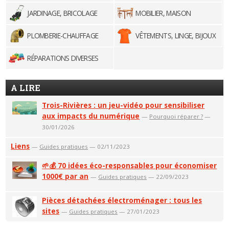
JARDINAGE, BRICOLAGE
MOBILIER, MAISON
PLOMBERIE-CHAUFFAGE
VÊTEMENTS, LINGE, BIJOUX
RÉPARATIONS DIVERSES
A LIRE
Trois-Rivières : un jeu-vidéo pour sensibiliser
aux impacts du numérique
—
Pourquoi réparer ?
—
30/01/2026
Liens
—
Guides pratiques
— 02/11/2023
🌱💰 70 idées éco-responsables pour économiser
1000€ par an
—
Guides pratiques
— 22/09/2023
Pièces détachées électroménager : tous les
sites
—
Guides pratiques
— 27/01/2023