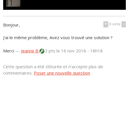
+
0
vote
-
Bonjour,
J'ai le même problème, Avez vous trouvé une solution ?
Merci
—
Jeanne B
2 pts
le 16 nov 2018 - 18h18
Cette question a été clôturée et n'accepte plus de
commentaires.
Poser une nouvelle question