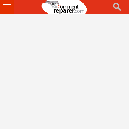
Ouvrir
le
menu