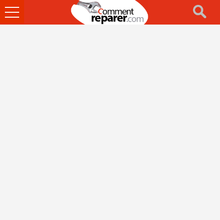
Ouvrir
le
menu