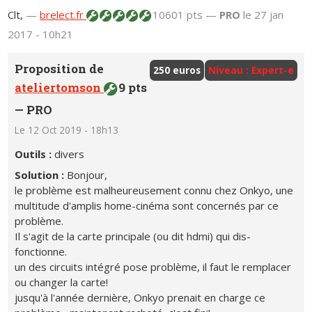
Clt,
—
brelect.fr
10601 pts —
PRO
le 27 jan
2017 - 10h21
Proposition de
250 euros
Niveau : Expert-e
ateliertomson
9 pts
—
PRO
Le 12 Oct 2019 - 18h13
Outils :
divers
Solution :
Bonjour,
le problème est malheureusement connu chez Onkyo, une
multitude d'amplis home-cinéma sont concernés par ce
problème.
Il s'agit de la carte principale (ou dit hdmi) qui dis-
fonctionne.
un des circuits intégré pose problème, il faut le remplacer
ou changer la carte!
jusqu'à l'année dernière, Onkyo prenait en charge ce