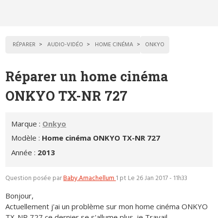
RÉPARER
AUDIO-VIDÉO
HOME CINÉMA
ONKYO
Réparer un home cinéma
ONKYO TX-NR 727
Marque :
Onkyo
Modèle :
Home cinéma ONKYO TX-NR 727
Année :
2013
Question posée par
Baby.Arnachellum
1 pt
Le 26 Jan 2017 - 11h33
Bonjour,
Actuellement j'ai un problème sur mon home cinéma ONKYO
TX-NR 727 ce dernier se s'allume plus. je Travail