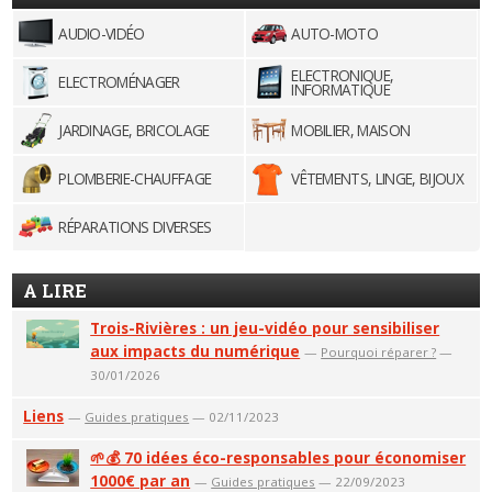
AUDIO-VIDÉO
AUTO-MOTO
ELECTRONIQUE,
ELECTROMÉNAGER
INFORMATIQUE
JARDINAGE, BRICOLAGE
MOBILIER, MAISON
PLOMBERIE-CHAUFFAGE
VÊTEMENTS, LINGE, BIJOUX
RÉPARATIONS DIVERSES
A LIRE
Trois-Rivières : un jeu-vidéo pour sensibiliser
aux impacts du numérique
—
Pourquoi réparer ?
—
30/01/2026
Liens
—
Guides pratiques
— 02/11/2023
🌱💰 70 idées éco-responsables pour économiser
1000€ par an
—
Guides pratiques
— 22/09/2023