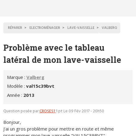
RÉPARER
ELECTROMÉNAGER
LAVE-VAISSELLE
VALBERG
Problème avec le tableau
latéral de mon lave-vaisselle
Marque :
Valberg
Modèle :
val15c39bvt
Année :
2013
Question posée par
CROSES1
1 pt
Le 09 Fév 2017 - 20h50
Bonjour,
J'ai un gros problème pour mettre en route et même
programmer mon lave-vaisselle "VAL15C39BVT".