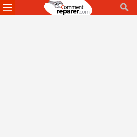
Ouvrir
le
menu