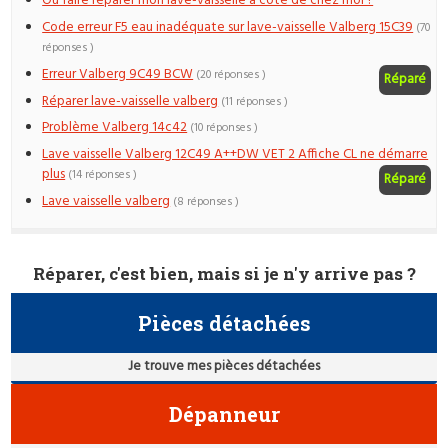
Où faire réparer mon lave-vaisselle à côté de chez moi ?
Code erreur F5 eau inadéquate sur lave-vaisselle Valberg 15C39
(70
réponses )
Erreur Valberg 9C49 BCW
(20 réponses )
Réparé
Réparer lave-vaisselle valberg
(11 réponses )
Problème Valberg 14c42
(10 réponses )
Lave vaisselle Valberg 12C49 A++DW VET 2 Affiche CL ne démarre
plus
(14 réponses )
Réparé
Lave vaisselle valberg
(8 réponses )
Réparer, c'est bien, mais si je n'y arrive pas ?
Pièces détachées
Je trouve mes pièces détachées
Dépanneur