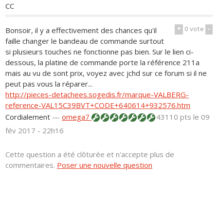
CC
+
0
vote
-
Bonsoir, il y a effectivement des chances qu'il
faille changer le bandeau de commande surtout
si plusieurs touches ne fonctionne pas bien. Sur le lien ci-
dessous, la platine de commande porte la référence 211a
mais au vu de sont prix, voyez avec jchd sur ce forum si il ne
peut pas vous la réparer...
http://pieces-detachees.sogedis.fr/marque-VALBERG-
reference-VAL15C39BVT+CODE+640614+932576.htm
Cordialement
—
omega7
43110 pts
le 09
fév 2017 - 22h16
Cette question a été clôturée et n'accepte plus de
commentaires.
Poser une nouvelle question