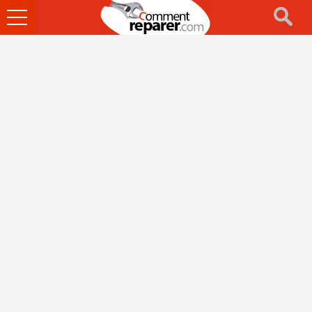
Ouvrir
le
menu