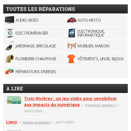
TOUTES LES RÉPARATIONS
AUDIO-VIDÉO
AUTO-MOTO
ELECTRONIQUE,
ELECTROMÉNAGER
INFORMATIQUE
JARDINAGE, BRICOLAGE
MOBILIER, MAISON
PLOMBERIE-CHAUFFAGE
VÊTEMENTS, LINGE, BIJOUX
RÉPARATIONS DIVERSES
A LIRE
Trois-Rivières : un jeu-vidéo pour sensibiliser
aux impacts du numérique
—
Pourquoi réparer ?
—
30/01/2026
Liens
—
Guides pratiques
— 02/11/2023