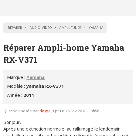
RÉPARER
AUDIO-VIDÉO
AMPLI, TUNER
YAMAHA
Réparer Ampli-home Yamaha
RX-V371
Marque :
Yamaha
Modèle :
yamaha RX-V371
Année :
2011
Question posée par
despel
1 pt
Le 26 Fév 2017 - 10h56
Bonjour,
Apres une extinction normale, au rallumage le lendemain il
s'est allumé puis il s'est produit un cliquetis (genre relais qui