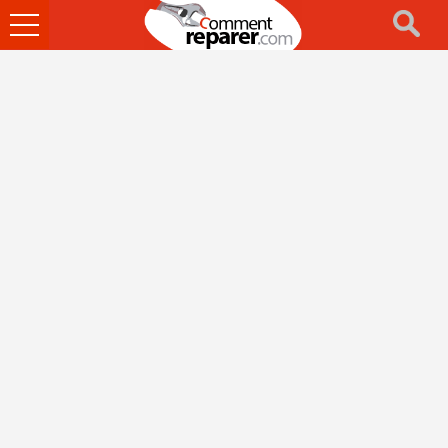
Ouvrir
le
menu