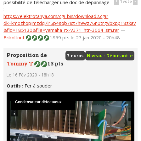
+
1
vote
-
possibilité de télécharger une doc de dépannage
:
https://elektrotanya.com/cgi-bin/download2.cgi?
dk=kmozhopjmzdq7lr5p4sqb7ict7h9wz76n0trgvbxpp18zkav
&fid=185130&file=yamaha_rx-v371_htr-3064_sm.rar
—
Brikoltout
1859 pts
le 27 jan 2020 - 20h48
Proposition de
3 euros
Niveau : Débutant-e
Tommy T
13 pts
Le 16 Fév 2020 - 18h18
Outils :
Fer à souder
Condensateur défectueux