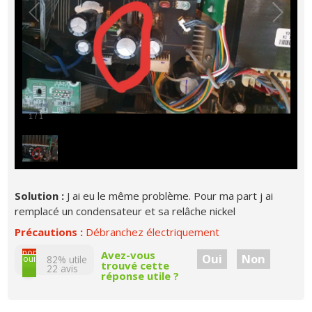
1
/
1
Solution :
J ai eu le même problème. Pour ma part j ai
remplacé un condensateur et sa relâche nickel
Précautions :
Débranchez électriquement
non
Avez-vous
Oui
Non
oui
82% utile
trouvé cette
22
avis
réponse utile ?