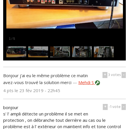
1
/
5
+
3
votes
-
Bonjour j'ai eu le même problème ce matin
avez-vous trouvé la solution merci
—
Mehdi S
4 pts
le 23 fév 2019 - 22h45
+
-1
vote
-
bonjour
s' l' ampli détecte un problème il se met en
protection , on débranche tout derrière au cas ou le
problème est à l' extérieur on maintient info et tone control