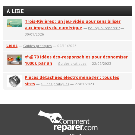
A LIRE
Trois-Rivières : un jeu-vidéo pour sensibiliser
aux impacts du numérique
—
Pourquoi réparer ?
—
30/01/2026
Liens
—
Guides pratiques
— 02/11/2023
🌱💰 70 idées éco-responsables pour économiser
1000€ par an
—
Guides pratiques
— 22/09/2023
Pièces détachées électroménager : tous les
sites
—
Guides pratiques
— 27/01/2023