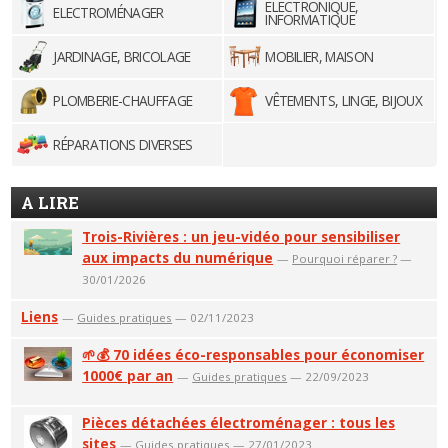
ELECTRONIQUE,
ELECTROMÉNAGER
INFORMATIQUE
JARDINAGE, BRICOLAGE
MOBILIER, MAISON
PLOMBERIE-CHAUFFAGE
VÊTEMENTS, LINGE, BIJOUX
RÉPARATIONS DIVERSES
A LIRE
Trois-Rivières : un jeu-vidéo pour sensibiliser
aux impacts du numérique
—
Pourquoi réparer ?
—
30/01/2026
Liens
—
Guides pratiques
— 02/11/2023
🌱💰 70 idées éco-responsables pour économiser
1000€ par an
—
Guides pratiques
— 22/09/2023
Pièces détachées électroménager : tous les
sites
—
Guides pratiques
— 27/01/2023