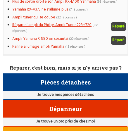
Plus de sortie droite son Ampli RX-E100 Yahmaha
(98 réponses )
Yamaha RX-V373 ne s'allume plus
(7 réponses )
Ampli tuner qui se coupe
(22 réponses )
Réparer l'ampli du Philips Ampli Tuner 22RH720
(355
Réparé
réponses )
Ampli Yamaha R 1330 en sécurité
(20 réponses )
Réparé
Panne allumage ampli Yamaha
(13 réponses )
Réparer, c'est bien, mais si je n'y arrive pas ?
Pièces détachées
Je trouve mes pièces détachées
Dépanneur
Je trouve un pro près de chez moi