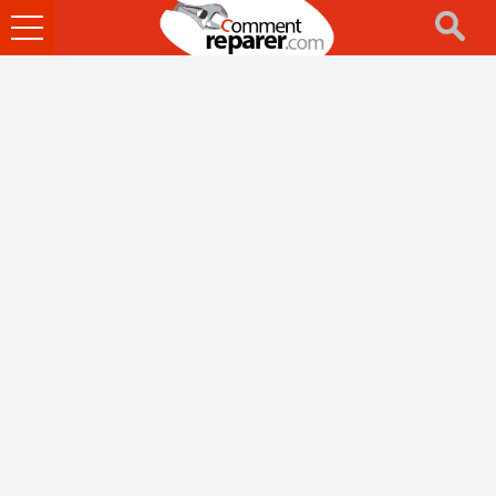
Ouvrir
le
menu