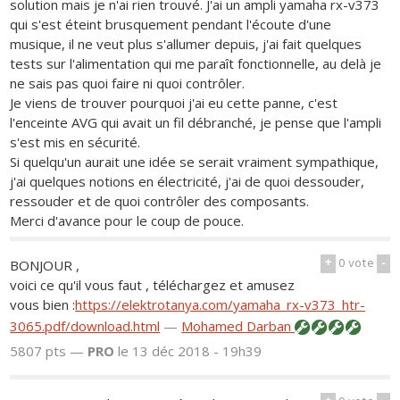
solution mais je n'ai rien trouvé. J'ai un ampli yamaha rx-v373
qui s'est éteint brusquement pendant l'écoute d'une
musique, il ne veut plus s'allumer depuis, j'ai fait quelques
tests sur l'alimentation qui me paraît fonctionnelle, au delà je
ne sais pas quoi faire ni quoi contrôler.
Je viens de trouver pourquoi j'ai eu cette panne, c'est
l'enceinte AVG qui avait un fil débranché, je pense que l'ampli
s'est mis en sécurité.
Si quelqu'un aurait une idée se serait vraiment sympathique,
j'ai quelques notions en électricité, j'ai de quoi dessouder,
ressouder et de quoi contrôler des composants.
Merci d'avance pour le coup de pouce.
+
0
vote
-
BONJOUR ,
voici ce qu'il vous faut , téléchargez et amusez
vous bien :
https://elektrotanya.com/yamaha_rx-v373_htr-
3065.pdf/download.html
—
Mohamed Darban
5807 pts —
PRO
le 13 déc 2018 - 19h39