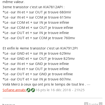
même valeur.
3eme transistor c'est un KIA7812API :
*Le -sur IN et + sur OUT je trouve 680mV
*Le -sur IN et + sur COM je trouve 615mv
*Le -sur COM et + sur IN je trouve infinie
*Le -sur COM et + sur OUT je trouve infinie
*Le -sur OUT et + sur IN je trouve infinie
*Le -sur OUT et + sur COM je trouve 760mv
Et enfin le 4eme transistor c'est un KIA7912PI
*Le -sur GND et + sur IN je trouve 629mv
*Le -sur GND et + sur OUT je trouve 825mv
*Le -sur IN et + sur GND je trouve infinie
*Le -sur IN et + sur OUT je trouve infinie
*Le -sur OUT et + sur GND je trouve infinie
*Le -sur OUT et + sur IN je trouve 607mv.
Voilà Merci à ceux qui ont pris le temps de tout lire .
—
Sofiane.annabi
16 pts
le 16 déc 2018 - 21h25
+
0
vote
-