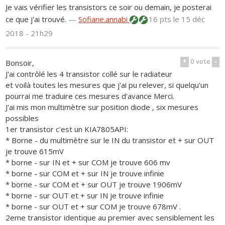
Je vais vérifier les transistors ce soir ou demain, je posterai
ce que j'ai trouvé.
—
Sofiane.annabi
16 pts
le 15 déc
2018 - 21h29
+
0
vote
-
Bonsoir,
J'ai contrôlé les 4 transistor collé sur le radiateur
et voilà toutes les mesures que j'ai pu relever, si quelqu'un
pourrai me traduire ces mesures d'avance Merci.
J'ai mis mon multimètre sur position diode , six mesures
possibles
1er transistor c'est un KIA7805API:
* Borne - du multimètre sur le IN du transistor et + sur OUT
je trouve 615mV
* borne - sur IN et + sur COM je trouve 606 mv
* borne - sur COM et + sur IN je trouve infinie
* borne - sur COM et + sur OUT je trouve 1906mV
* borne - sur OUT et + sur IN je trouve infinie
* borne - sur OUT et + sur COM je trouve 678mV .
2eme transistor identique au premier avec sensiblement les