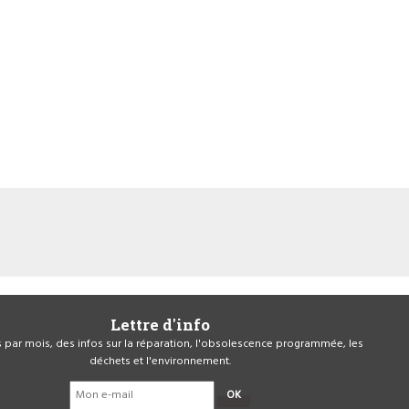
Lettre d'info
is par mois, des infos sur la réparation, l'obsolescence programmée, les
déchets et l'environnement.
OK