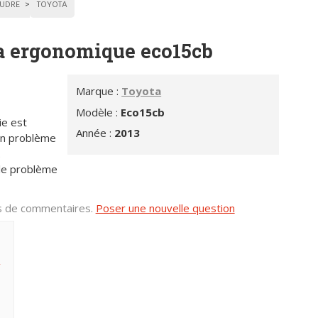
UDRE
TOYOTA
a ergonomique eco15cb
Marque :
Toyota
Modèle :
Eco15cb
ie est
Année :
2013
un problème
.
s le problème
us de commentaires.
Poser une nouvelle question