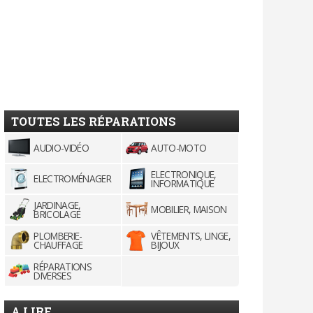
TOUTES LES RÉPARATIONS
AUDIO-VIDÉO
AUTO-MOTO
ELECTRONIQUE,
ELECTROMÉNAGER
INFORMATIQUE
JARDINAGE,
MOBILIER, MAISON
BRICOLAGE
PLOMBERIE-
VÊTEMENTS, LINGE,
CHAUFFAGE
BIJOUX
RÉPARATIONS
DIVERSES
A LIRE