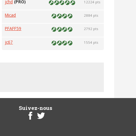
jchd
(PRO)
12224 pts
Micad
2884 pts
PFAFF59
2792 pts
jc67
1554 pts
Suivez-nous