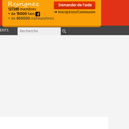
Demander de l'aide
127265
membres
➜ Inscription/Connexion
+ de
15000
fans
+ de
600000
visiteurs/mois
ENTS