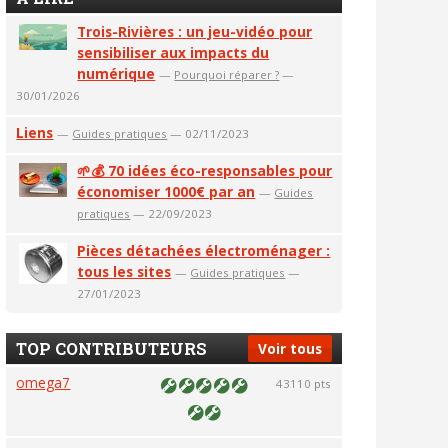
Trois-Rivières : un jeu-vidéo pour
sensibiliser aux impacts du
numérique
—
Pourquoi réparer ?
—
30/01/2026
Liens
—
Guides pratiques
— 02/11/2023
🌱💰 70 idées éco-responsables pour
économiser 1000€ par an
—
Guides
pratiques
— 22/09/2023
Pièces détachées électroménager :
tous les sites
—
Guides pratiques
—
27/01/2023
TOP CONTRIBUTEURS
Voir tous
omega7
43110 pts