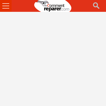
Ouvrir
le
menu