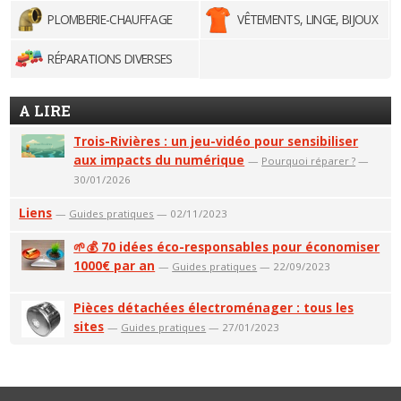
PLOMBERIE-CHAUFFAGE
VÊTEMENTS, LINGE, BIJOUX
RÉPARATIONS DIVERSES
A LIRE
Trois-Rivières : un jeu-vidéo pour sensibiliser
aux impacts du numérique
—
Pourquoi réparer ?
—
30/01/2026
Liens
—
Guides pratiques
— 02/11/2023
🌱💰 70 idées éco-responsables pour économiser
1000€ par an
—
Guides pratiques
— 22/09/2023
Pièces détachées électroménager : tous les
sites
—
Guides pratiques
— 27/01/2023