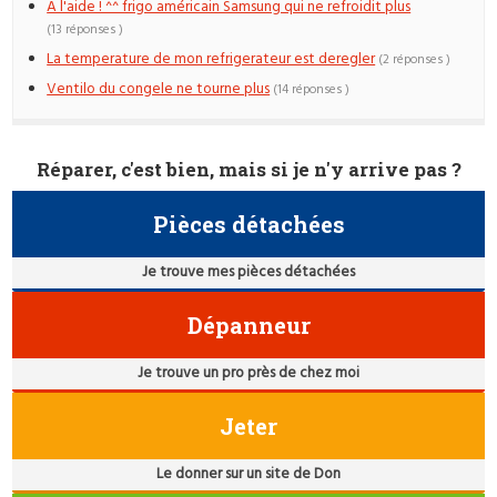
A l'aide ! ^^ frigo américain Samsung qui ne refroidit plus
(13 réponses )
La temperature de mon refrigerateur est deregler
(2 réponses )
Ventilo du congele ne tourne plus
(14 réponses )
Réparer, c'est bien, mais si je n'y arrive pas ?
Pièces détachées
Je trouve mes pièces détachées
Dépanneur
Je trouve un pro près de chez moi
Jeter
Le donner sur un site de Don