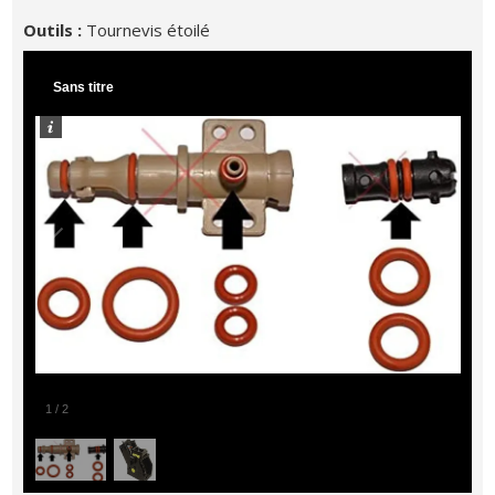
Outils :
Tournevis étoilé
Sans titre
1
/
2