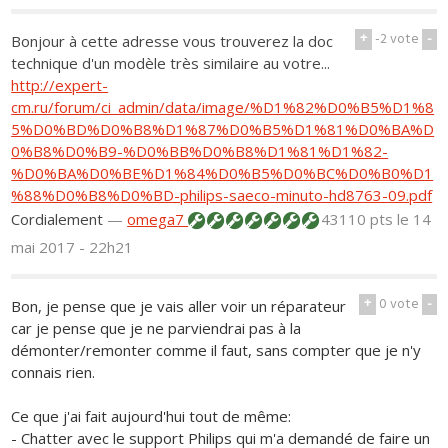
+
-2
vote
-
Bonjour à cette adresse vous trouverez la doc
technique d'un modèle très similaire au votre...
http://expert-
cm.ru/forum/ci_admin/data/image/%D1%82%D0%B5%D1%8
5%D0%BD%D0%B8%D1%87%D0%B5%D1%81%D0%BA%D
0%B8%D0%B9-%D0%BB%D0%B8%D1%81%D1%82-
%D0%BA%D0%BE%D1%84%D0%B5%D0%BC%D0%B0%D1
%88%D0%B8%D0%BD-philips-saeco-minuto-hd8763-09.pdf
Cordialement
—
omega7
43110 pts
le 14
mai 2017 - 22h21
+
0
vote
-
Bon, je pense que je vais aller voir un réparateur
car je pense que je ne parviendrai pas à la
démonter/remonter comme il faut, sans compter que je n'y
connais rien.
Ce que j'ai fait aujourd'hui tout de même:
- Chatter avec le support Philips qui m'a demandé de faire un