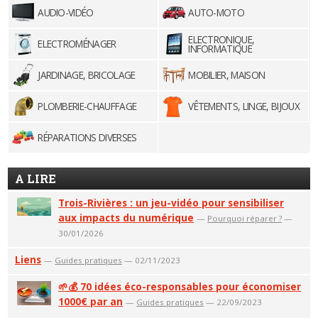
AUDIO-VIDÉO
AUTO-MOTO
ELECTRONIQUE,
ELECTROMÉNAGER
INFORMATIQUE
JARDINAGE, BRICOLAGE
MOBILIER, MAISON
PLOMBERIE-CHAUFFAGE
VÊTEMENTS, LINGE, BIJOUX
RÉPARATIONS DIVERSES
A LIRE
Trois-Rivières : un jeu-vidéo pour sensibiliser
aux impacts du numérique
—
Pourquoi réparer ?
—
30/01/2026
Liens
—
Guides pratiques
— 02/11/2023
🌱💰 70 idées éco-responsables pour économiser
1000€ par an
—
Guides pratiques
— 22/09/2023