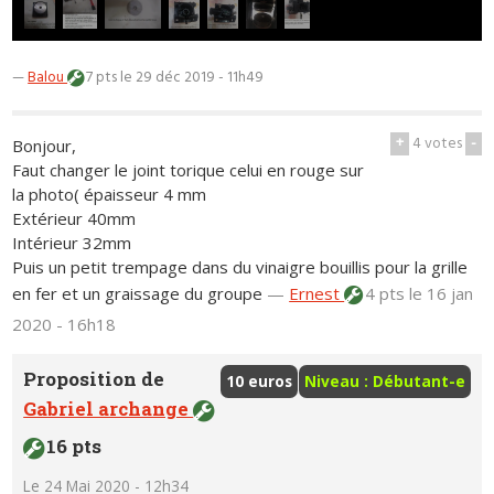
—
Balou
7 pts
le 29 déc 2019 - 11h49
+
4
votes
-
Bonjour,
Faut changer le joint torique celui en rouge sur
la photo( épaisseur 4 mm
Extérieur 40mm
Intérieur 32mm
Puis un petit trempage dans du vinaigre bouillis pour la grille
en fer et un graissage du groupe
—
Ernest
4 pts
le 16 jan
2020 - 16h18
Proposition de
10 euros
Niveau : Débutant-e
Gabriel archange
16 pts
Le 24 Mai 2020 - 12h34