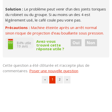
Solution :
Le problème peut venir d’un des joints toriques
du robinet ou du groupe. Si au moins un des 4 est
légèrement usé, le café coule peu voire pas.
Précautions :
Machine éteinte après un arrêt normal
sinon risque de projection d’eau bouillante sous pression.
non
Avez-vous
Oui
Non
oui
84% utile
trouvé cette
19
avis
réponse utile ?
Cette question a été clôturée et n'accepte plus de
commentaires.
Poser une nouvelle question
«
1
2
»