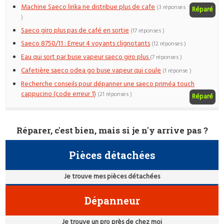
Machine Saeco lirika ne distribue plus de cafe
(3 réponses
Réparé
)
Saeco giro plus pas de café en sortie
(17 réponses )
Saeco 8750/11 : Erreur 4 voyants clignotants
(12 réponses )
Eau qui sort par buse vapeur saeco giro plus
(7 réponses )
Cafetière saeco odea go buse vapeur qui coule
(1 réponse )
Recherche conseils pour dépanner une saeco priméa touch
cappucino (code erreur 1)
(21 réponses )
Réparé
Réparer, c'est bien, mais si je n'y arrive pas ?
Pièces détachées
Je trouve mes pièces détachées
Dépanneur
Je trouve un pro près de chez moi