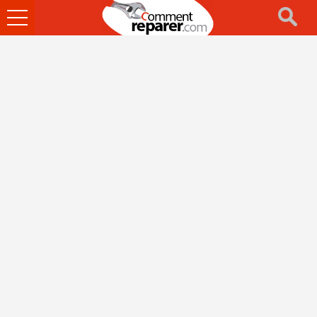
Ouvrir
le
menu