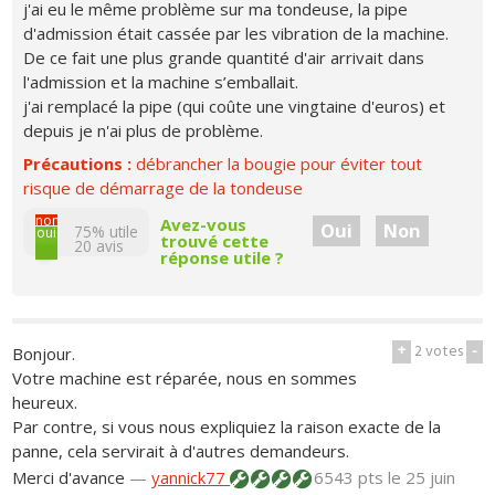
j'ai eu le même problème sur ma tondeuse, la pipe
d'admission était cassée par les vibration de la machine.
De ce fait une plus grande quantité d'air arrivait dans
l'admission et la machine s’emballait.
j'ai remplacé la pipe (qui coûte une vingtaine d'euros) et
depuis je n'ai plus de problème.
Précautions :
débrancher la bougie pour éviter tout
risque de démarrage de la tondeuse
non
Avez-vous
Oui
Non
75% utile
oui
trouvé cette
20
avis
réponse utile ?
+
2
votes
-
Bonjour.
Votre machine est réparée, nous en sommes
heureux.
Par contre, si vous nous expliquiez la raison exacte de la
panne, cela servirait à d'autres demandeurs.
Merci d'avance
—
yannick77
6543 pts
le 25 juin