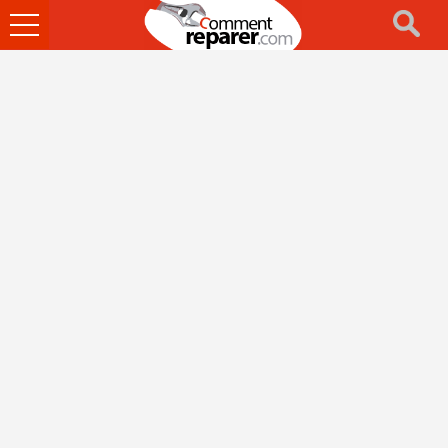
Ouvrir
le
menu