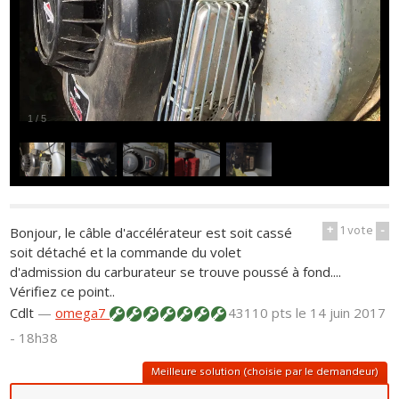
1
/
5
+
1
vote
-
Bonjour, le câble d'accélérateur est soit cassé
soit détaché et la commande du volet
d'admission du carburateur se trouve poussé à fond....
Vérifiez ce point..
Cdlt
—
omega7
43110 pts
le 14 juin 2017
- 18h38
Meilleure solution (choisie par le demandeur)