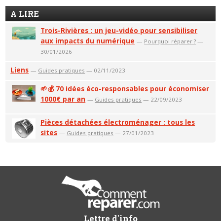
A LIRE
Trois-Rivières : un jeu-vidéo pour sensibiliser
aux impacts du numérique
—
Pourquoi réparer ?
—
30/01/2026
Liens
—
Guides pratiques
— 02/11/2023
🌱💰 70 idées éco-responsables pour économiser
1000€ par an
—
Guides pratiques
— 22/09/2023
Pièces détachées électroménager : tous les
sites
—
Guides pratiques
— 27/01/2023
Lettre d'info