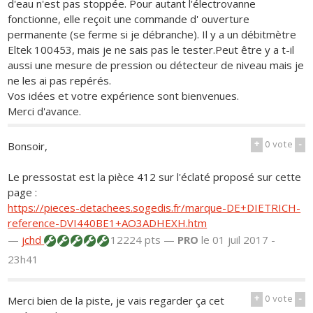
d'eau n'est pas stoppée. Pour autant l'électrovanne
fonctionne, elle reçoit une commande d' ouverture
permanente (se ferme si je débranche). Il y a un débitmètre
Eltek 100453, mais je ne sais pas le tester.Peut être y a t-il
aussi une mesure de pression ou détecteur de niveau mais je
ne les ai pas repérés.
Vos idées et votre expérience sont bienvenues.
Merci d'avance.
+
0
vote
-
Bonsoir,
Le pressostat est la pièce 412 sur l'éclaté proposé sur cette
page :
https://pieces-detachees.sogedis.fr/marque-DE+DIETRICH-
reference-DVI440BE1+AO3ADHEXH.htm
—
jchd
12224 pts —
PRO
le 01 juil 2017 -
23h41
+
0
vote
-
Merci bien de la piste, je vais regarder ça cet