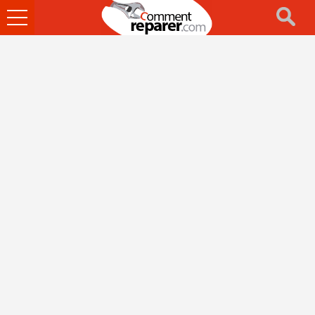
Ouvrir
le
menu