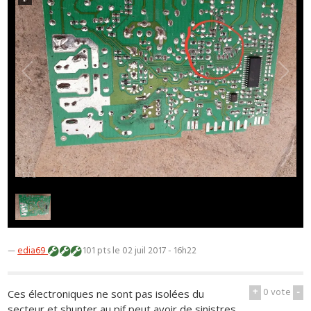
1
/
1
—
edia69
101 pts
le 02 juil 2017 - 16h22
+
0
vote
-
Ces électroniques ne sont pas isolées du
secteur et shunter au pif peut avoir de sinistres