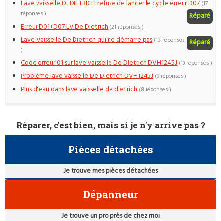
Lave vaisselle DEDIETRICH refuse de lancer le cycle erreur D07
(17
réponses )
Réparé
Erreur D01+D07 LV De Dietrich
(21 réponses )
Lave-vaisselle De Dietrich qui ne démarre pas
(13 réponses
Réparé
)
Code erreur 01 sur lave vaisselle De DIetrich DVH1245J
(10 réponses )
Problème lave vaisselle De DIetrich DVH1245J
(9 réponses )
Plus d'eau dans lave vaisselle de dietrich
(8 réponses )
Réparer, c'est bien, mais si je n'y arrive pas ?
Pièces détachées
Je trouve mes pièces détachées
Dépanneur
Je trouve un pro près de chez moi