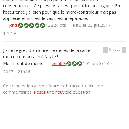
consequences. Ce pressostat est peut-être analogique. En
l'occurence j'ai bien peur que le micro-contrôleur n'ait pas
apprécié et si c'est le cas c'est irréparable.
—
jchd
12224 pts —
PRO
le 02 juil 2017 -
17h19
+
0
vote
-
J ai le regret d annoncer le décès de la carte,
mon erreur aura été fatale !
Merci tout de même.
—
edia69
101 pts
le 13 juil
2017 - 21h46
Cette question a été clôturée et n'accepte plus de
commentaires.
Poser une nouvelle question