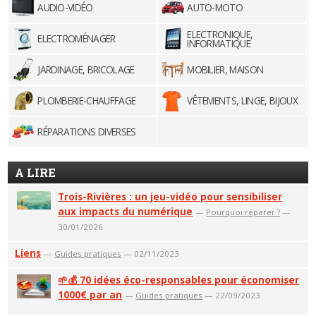
AUDIO-VIDÉO
AUTO-MOTO
ELECTRONIQUE,
ELECTROMÉNAGER
INFORMATIQUE
JARDINAGE, BRICOLAGE
MOBILIER, MAISON
PLOMBERIE-CHAUFFAGE
VÊTEMENTS, LINGE, BIJOUX
RÉPARATIONS DIVERSES
A LIRE
Trois-Rivières : un jeu-vidéo pour sensibiliser
aux impacts du numérique
—
Pourquoi réparer ?
—
30/01/2026
Liens
—
Guides pratiques
— 02/11/2023
🌱💰 70 idées éco-responsables pour économiser
1000€ par an
—
Guides pratiques
— 22/09/2023