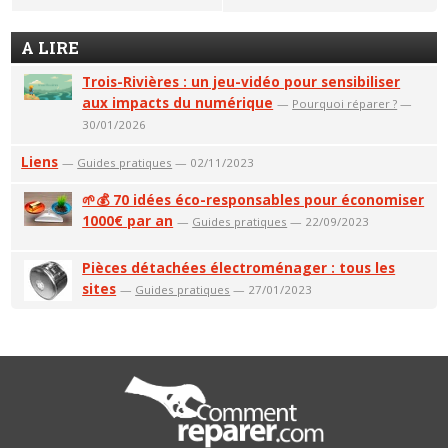
A LIRE
Trois-Rivières : un jeu-vidéo pour sensibiliser
aux impacts du numérique
—
Pourquoi réparer ?
—
30/01/2026
Liens
—
Guides pratiques
— 02/11/2023
🌱💰 70 idées éco-responsables pour économiser
1000€ par an
—
Guides pratiques
— 22/09/2023
Pièces détachées électroménager : tous les
sites
—
Guides pratiques
— 27/01/2023