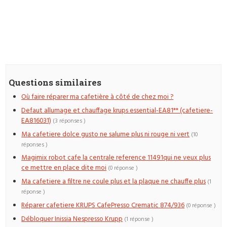
Questions similaires
Où faire réparer ma cafetière à côté de chez moi ?
Defaut allumage et chauffage krups essential-EA81** (cafetiere-
EA816031)
(3 réponses )
Ma cafetiere dolce gusto ne salume plus ni rouge ni vert
(10
réponses )
Magimix robot cafe la centrale reference 11491qui ne veux plus
ce mettre en place dite moi
(0 réponse )
Ma cafetiere a filtre ne coule plus et la plaque ne chauffe plus
(1
réponse )
Réparer cafetiere KRUPS CafePresso Crematic 874/936
(0 réponse )
Débloquer Inissia Nespresso Krupp
(1 réponse )