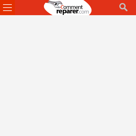
Ouvrir
le
menu