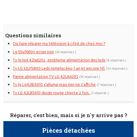
Questions similaires
Où faire réparer ma télévision à côté de chez moi ?
Lg 55uf680v ecran noir
(30 réponses )
Tv lg led 42la620s , probleme alimentation des leds
(8 réponses )
Tv LG 32LF5800 Leds remplaçées-1 an et encore HS
(33 réponses )
Panne alimentation TV LG 42LA620S
(16 réponses )
Tv lg Lg42lb5610 s'allume mais rien ne s'affiche
(7 réponses )
Tv LG 42LB5610 diode rouge cligote 2 fois...
(1 réponse )
Réparer, c'est bien, mais si je n'y arrive pas ?
Pièces détachées