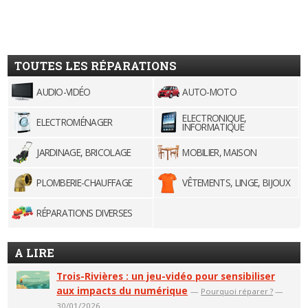
TOUTES LES RÉPARATIONS
AUDIO-VIDÉO
AUTO-MOTO
ELECTRONIQUE,
ELECTROMÉNAGER
INFORMATIQUE
JARDINAGE, BRICOLAGE
MOBILIER, MAISON
PLOMBERIE-CHAUFFAGE
VÊTEMENTS, LINGE, BIJOUX
RÉPARATIONS DIVERSES
A LIRE
Trois-Rivières : un jeu-vidéo pour sensibiliser
aux impacts du numérique
—
Pourquoi réparer ?
—
30/01/2026