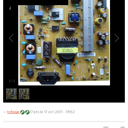
1
/
2
—
tchoup
17 pts
le 17 oct 2017 - 17h52