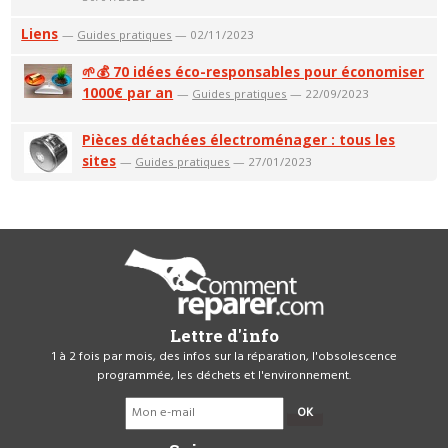
Liens
—
Guides pratiques
— 02/11/2023
🌱💰 70 idées éco-responsables pour économiser
1000€ par an
—
Guides pratiques
— 22/09/2023
Pièces détachées électroménager : tous les
sites
—
Guides pratiques
— 27/01/2023
Lettre d'info
1 à 2 fois par mois, des infos sur la réparation, l'obsolescence
programmée, les déchets et l'environnement.
OK