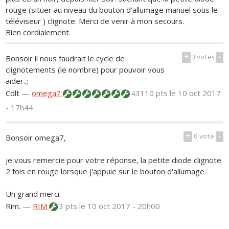
rouge (situer au niveau du bouton d'allumage manuel sous le
téléviseur ) clignote. Merci de venir à mon secours.
Bien cordialement.
+
3
votes
-
Bonsoir il nous faudrait le cycle de
clignotements (le nombre) pour pouvoir vous
aider..;
Cdlt
—
omega7
43110 pts
le 10 oct 2017
- 17h44
+
0
vote
-
Bonsoir omega7,
je vous remercie pour votre réponse, la petite diode clignote
2 fois en rouge lorsque j'appuie sur le bouton d'allumage.
Un grand merci.
Rim.
—
RIM
3 pts
le 10 oct 2017 - 20h00