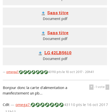
Sans titre
Document pdf
Sans titre
Document pdf
LG 42LB5610
Document pdf
—
omega7
43110 pts
le 10 oct 2017 - 20h41
+
-1
vote
-
Bonjour donc la carte d'alimentation a
manifestement un pb....
Cdlt
—
omega7
43110 pts
le 16 oct 2017
- 11h11