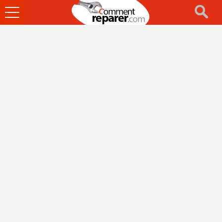
Ouvrir
le
menu