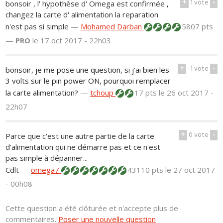
+
1
vote
-
bonsoir , l' hypothèse d' Omega est confirmée ,
changez la carte d' alimentation la reparation
n'est pas si simple
—
Mohamed Darban
5807 pts
—
PRO
le 17 oct 2017 - 22h03
+
-1
vote
-
bonsoir, je me pose une question, si j'ai bien les
3 volts sur le pin power ON, pourquoi remplacer
la carte alimentation?
—
tchoup
17 pts
le 26 oct 2017 -
22h07
+
0
vote
-
Parce que c'est une autre partie de la carte
d'alimentation qui ne démarre pas et ce n'est
pas simple à dépanner...
Cdlt
—
omega7
43110 pts
le 27 oct 2017
- 00h08
Cette question a été clôturée et n'accepte plus de
commentaires.
Poser une nouvelle question