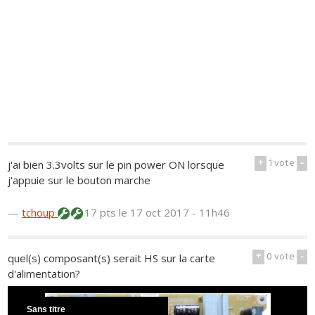
+
1
vote
-
j'ai bien 3.3volts sur le pin power ON lorsque
j'appuie sur le bouton marche
—
tchoup
17 pts
le 17 oct 2017 - 11h46
+
0
vote
-
quel(s) composant(s) serait HS sur la carte
d'alimentation?
Sans titre