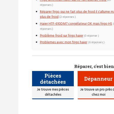
(22
réponses )
Réparer frigo qui ne fait plus de froid il s'allume m
plus de froid
(2 réponses )
Haier HTF-610DM7 congélateur OK mais frigo HS
(
réponses )
Problème froid sur frigo haier
(0 réponse )
Problemes avec mon frigo haier
(6 réponses )
Réparer, c'est bien
Pièces
Dépanneur
détachées
Je trouve mes pièces
Je trouve un pro près 
détachées
chez moi