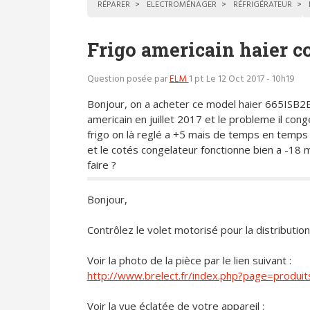
RÉPARER
ELECTROMÉNAGER
RÉFRIGÉRATEUR
Frigo americain haier co
Question posée par
ELM
1 pt
Le 12 Oct 2017 - 10h19
Bonjour, on a acheter ce model haier 665ISB2B
americain en juillet 2017 et le probleme il cong
frigo on là reglé a +5 mais de temps en temps i
et le cotés congelateur fonctionne bien a -18 
faire ?
Bonjour,
Contrôlez le volet motorisé pour la distributio
Voir la photo de la pièce par le lien suivant :
http://www.brelect.fr/index.php?page=produ
Voir la vue éclatée de votre appareil :