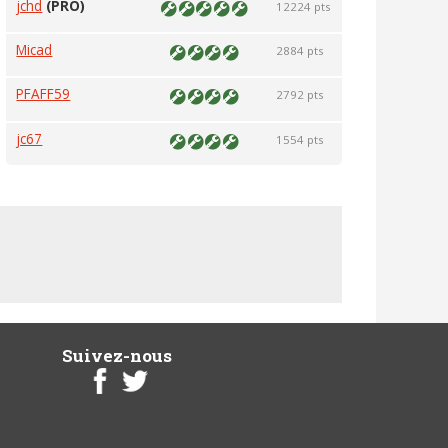
jchd
(PRO)
12224 pts
Micad
2884 pts
PFAFF59
2792 pts
jc67
1554 pts
Suivez-nous