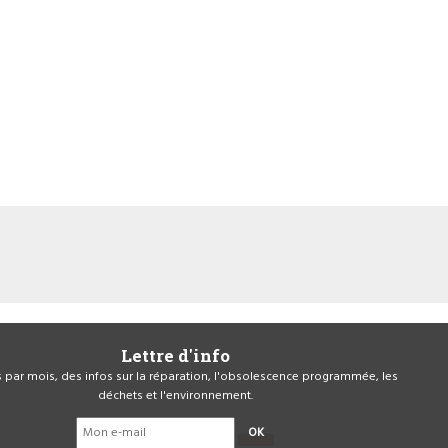
Lettre d'info
is par mois, des infos sur la réparation, l'obsolescence programmée, les
déchets et l'environnement.
OK