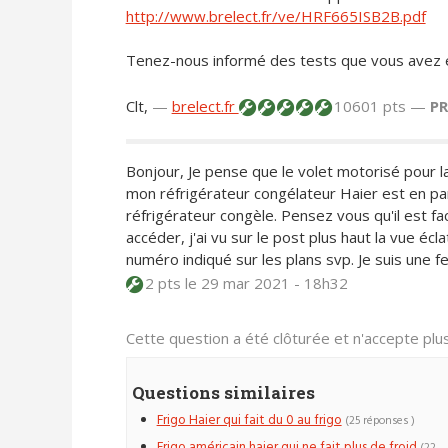
http://www.brelect.fr/ve/HRF665ISB2B.pdf
Tenez-nous informé des tests que vous avez e
Clt,
—
brelect.fr
10601 pts —
P
Bonjour, Je pense que le volet motorisé pour la
mon réfrigérateur congélateur Haier est en pan
réfrigérateur congèle. Pensez vous qu'il est f
accéder, j'ai vu sur le post plus haut la vue é
numéro indiqué sur les plans svp. Je suis une f
2 pts
le 29 mar 2021 - 18h32
Cette question a été clôturée et n'accepte pl
Questions similaires
Frigo Haier qui fait du 0 au frigo
(25 réponses )
Frigo américain haier qui ne fait plus de froid