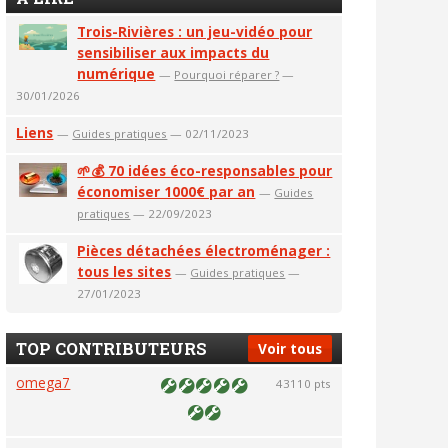
Trois-Rivières : un jeu-vidéo pour
sensibiliser aux impacts du
numérique
—
Pourquoi réparer ?
—
30/01/2026
Liens
—
Guides pratiques
— 02/11/2023
🌱💰 70 idées éco-responsables pour
économiser 1000€ par an
—
Guides
pratiques
— 22/09/2023
Pièces détachées électroménager :
tous les sites
—
Guides pratiques
—
27/01/2023
TOP CONTRIBUTEURS
Voir tous
omega7
43110 pts