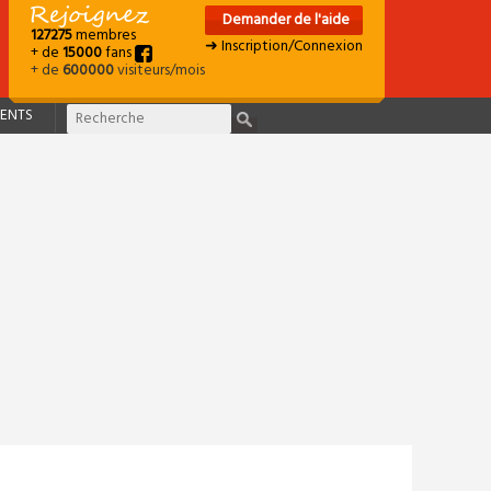
Demander de l'aide
127275
membres
➜ Inscription/Connexion
+ de
15000
fans
+ de
600000
visiteurs/mois
ENTS