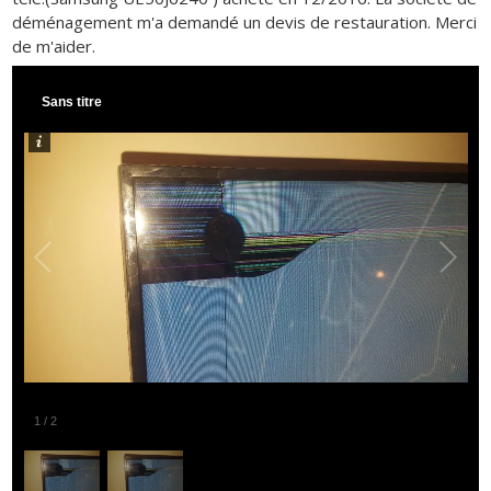
déménagement m'a demandé un devis de restauration. Merci
de m'aider.
Sans titre
1
/
2