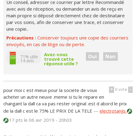
Un conseil, adresser ce courrier par lettre Recommandé
avec avis de réception, ou demander un avis de reçu en
main propre si déposé directement chez de destinataire
par vos soins, afin de conserver une trace, et conserver
une copie..
Précautions :
Conserver toujours une copie des courriers
envoyés, en cas de litige ou de perte.
non
Avez-vous
Oui
Non
71% utile
oui
trouvé cette
14
avis
réponse utile ?
+
0
vote
-
pour moi c est mieux pour la societe de voux
acheter un autre neuve .meme si tu le repare en
changant la dall ca va pas rester original .est d abord le prix
de la dall c est le 75% LE PRIX DE LA TELE
—
electrotanjis
17 pts
le 06 avr 2019 - 20h03