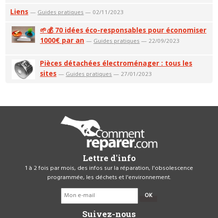
Liens
—
Guides pratiques
— 02/11/2023
🌱💰 70 idées éco-responsables pour économiser
1000€ par an
—
Guides pratiques
— 22/09/2023
Pièces détachées électroménager : tous les
sites
—
Guides pratiques
— 27/01/2023
Lettre d'info
1 à 2 fois par mois, des infos sur la réparation, l'obsolescence
programmée, les déchets et l'environnement.
OK
Suivez-nous