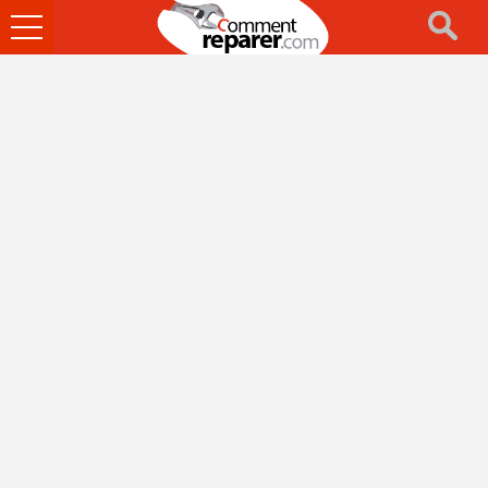
Ouvrir
le
menu